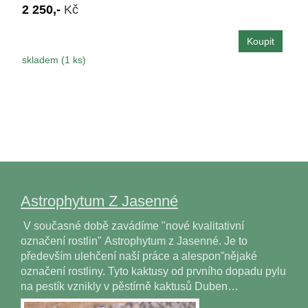
2 250,-
Kč
skladem (1 ks)
Astrophytum Z Jasenné
V současné době zavádíme "nové kvalitativní
označení rostlin" Astrophytum z Jasenné. Je to
především ulehčení naší práce a alesponˇnějaké
označení rostliny. Tyto kaktusy od prvního dopadu pylu
na pestík vznikly v pěstírně kaktusů Duben…