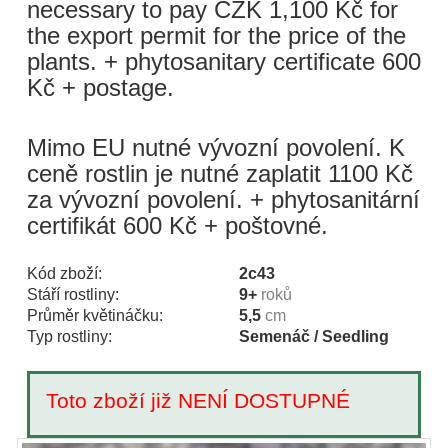
necessary to pay CZK 1,100 Kč for
the export permit for the price of the
plants. + phytosanitary certificate 600
Kč + postage.
Mimo EU nutné vývozní povolení. K
ceně rostlin je nutné zaplatit 1100 Kč
za vývozní povolení. + phytosanitární
certifikát 600 Kč + poštovné.
Kód zboží:
2c43
Stáří rostliny:
9+
roků
Průměr květináčku:
5,5
cm
Typ rostliny:
Semenáč / Seedling
Toto zboží již NENÍ DOSTUPNÉ