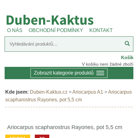
O NÁS
OBCHODNÍ PODMÍNKY
KONTAKT
Košík
V košíku není žádné zboží
Zobrazit kategorie produktů
Kde jsem:
Duben-Kaktus.cz
>
Ariocarpus A1
>
Ariocarpus
scapharostrus Rayones, pot 5,5 cm
Ariocarpus scapharostrus Rayones, pot 5,5 cm