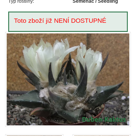
Typ rostliny:
Semenáč / Seedling
Toto zboží již NENÍ DOSTUPNÉ