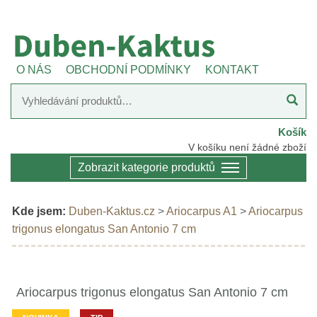
O NÁS
OBCHODNÍ PODMÍNKY
KONTAKT
Košík
V košíku není žádné zboží
Zobrazit kategorie produktů
Kde jsem:
Duben-Kaktus.cz
>
Ariocarpus A1
>
Ariocarpus
trigonus elongatus San Antonio 7 cm
Ariocarpus trigonus elongatus San Antonio 7 cm