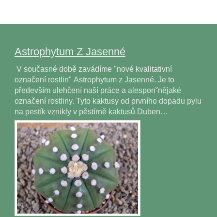
Astrophytum Z Jasenné
V současné době zavádíme "nové kvalitativní
označení rostlin" Astrophytum z Jasenné. Je to
především ulehčení naší práce a alesponˇnějaké
označení rostliny. Tyto kaktusy od prvního dopadu pylu
na pestík vznikly v pěstírně kaktusů Duben…