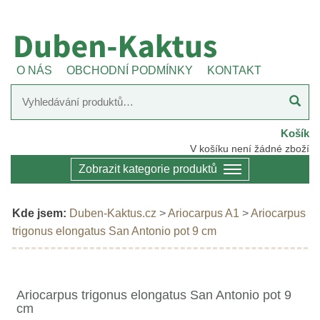
O NÁS
OBCHODNÍ PODMÍNKY
KONTAKT
Košík
V košíku není žádné zboží
Zobrazit kategorie produktů
Kde jsem:
Duben-Kaktus.cz
>
Ariocarpus A1
>
Ariocarpus
trigonus elongatus San Antonio pot 9 cm
Ariocarpus trigonus elongatus San Antonio pot 9
cm