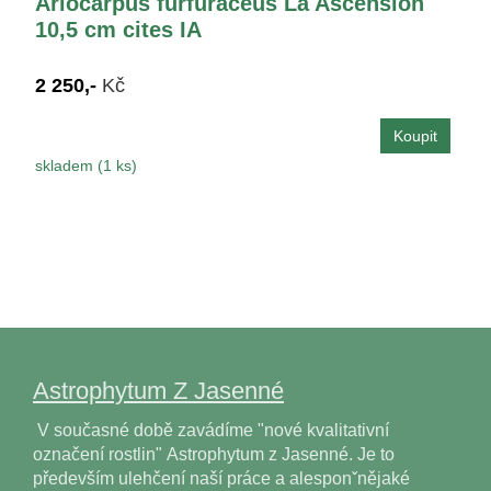
Ariocarpus furfuraceus La Ascension
10,5 cm cites IA
2 250,-
Kč
skladem (1 ks)
Astrophytum Z Jasenné
V současné době zavádíme "nové kvalitativní
označení rostlin" Astrophytum z Jasenné. Je to
především ulehčení naší práce a alesponˇnějaké