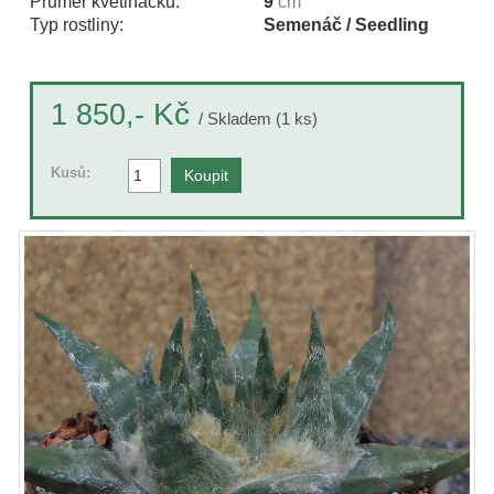
Průměr květináčku:
9
cm
Typ rostliny:
Semenáč / Seedling
Kč
1 850,-
/ Skladem (1 ks)
Kusů: