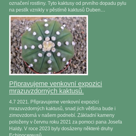
označení rostliny. Tyto kaktusy od prvního dopadu pylu
na pestík vznikly v pěstírně kaktusů Duben…
Připravujeme venkovní expozici
mrazuvzdorných kaktusů.
4.7 2021. Připravujeme venkovní expozici
mrazuvzdorných kaktusů, snad jich většina bude i
zimovzdorná v našem podnebí. Základní kameny
položeny v červnu roku 2021 za pomoci pana Josefa
Haldy. V roce 2023 byly dosázeny některé druhy
Echinocereusů…