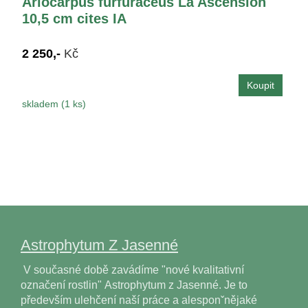
Ariocarpus furfuraceus La Ascension
10,5 cm cites IA
2 250,-
Kč
skladem (1 ks)
Astrophytum Z Jasenné
V současné době zavádíme "nové kvalitativní
označení rostlin" Astrophytum z Jasenné. Je to
především ulehčení naší práce a alesponˇnějaké