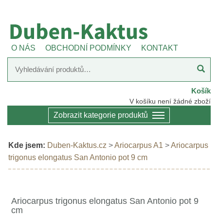
O NÁS
OBCHODNÍ PODMÍNKY
KONTAKT
Košík
V košíku není žádné zboží
Zobrazit kategorie produktů
Kde jsem:
Duben-Kaktus.cz
>
Ariocarpus A1
>
Ariocarpus
trigonus elongatus San Antonio pot 9 cm
Ariocarpus trigonus elongatus San Antonio pot 9
cm