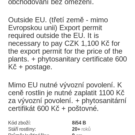
obchodování bez omezení.
Outside EU. (třetí země - mimo
Evropskou unii) Export permit
required outside the EU. It is
necessary to pay CZK 1,100 Kč for
the export permit for the price of the
plants. + phytosanitary certificate 600
Kč + postage.
Mimo EU nutné vývozní povolení. K
ceně rostlin je nutné zaplatit 1100 Kč
za vývozní povolení. + phytosanitární
certifikát 600 Kč + poštovné.
Kód zboží:
8i54 B
Stáří rostliny:
20+
roků