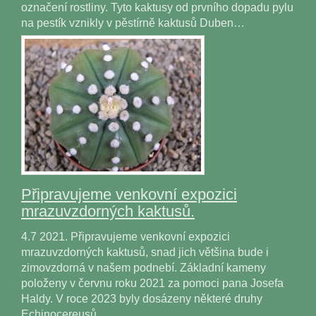
označení rostliny. Tyto kaktusy od prvního dopadu pylu
na pestík vznikly v pěstírně kaktusů Duben…
Připravujeme venkovní expozici
mrazuvzdorných kaktusů.
4.7 2021. Připravujeme venkovní expozici
mrazuvzdorných kaktusů, snad jich většina bude i
zimovzdorná v našem podnebí. Základní kameny
položeny v červnu roku 2021 za pomoci pana Josefa
Haldy. V roce 2023 byly dosázeny některé druhy
Echinocereusů…