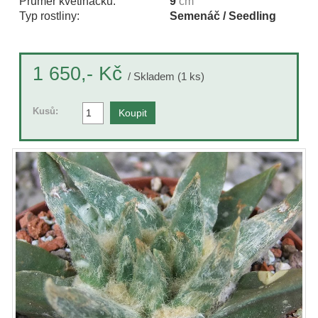
Průměr květináčku:
9
cm
Typ rostliny:
Semenáč / Seedling
Kč
1 650,-
/ Skladem (1 ks)
Kusů: