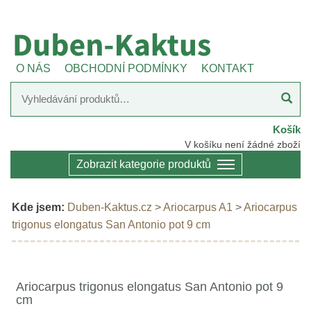
O NÁS
OBCHODNÍ PODMÍNKY
KONTAKT
Košík
V košíku není žádné zboží
Zobrazit kategorie produktů
Kde jsem:
Duben-Kaktus.cz
>
Ariocarpus A1
>
Ariocarpus
trigonus elongatus San Antonio pot 9 cm
Ariocarpus trigonus elongatus San Antonio pot 9
cm