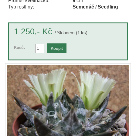
Průměr květináčku:
9
cm
Typ rostliny:
Semenáč / Seedling
Kč
1 250,-
/ Skladem (1 ks)
Kusů: