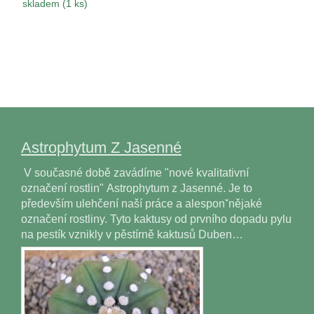
skladem (1 ks)
Astrophytum Z Jasenné
V současné době zavádíme "nové kvalitativní
označení rostlin" Astrophytum z Jasenné. Je to
především ulehčení naší práce a alesponˇnějaké
označení rostliny. Tyto kaktusy od prvního dopadu pylu
na pestík vznikly v pěstírně kaktusů Duben…