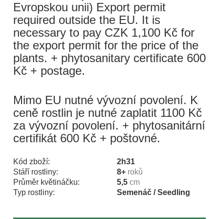
Evropskou unii) Export permit
required outside the EU. It is
necessary to pay CZK 1,100 Kč for
the export permit for the price of the
plants. + phytosanitary certificate 600
Kč + postage.
Mimo EU nutné vývozní povolení. K
ceně rostlin je nutné zaplatit 1100 Kč
za vývozní povolení. + phytosanitární
certifikát 600 Kč + poštovné.
Kód zboží:
2h31
Stáří rostliny:
8+
roků
Průměr květináčku:
5,5
cm
Typ rostliny:
Semenáč / Seedling