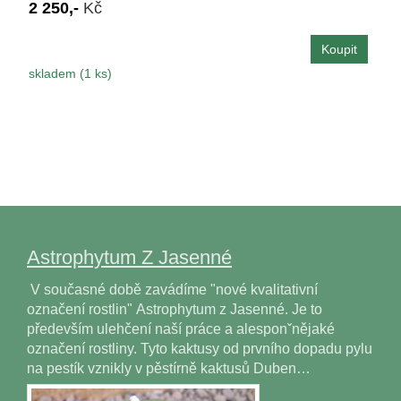
2 250,-
Kč
skladem (1 ks)
Astrophytum Z Jasenné
V současné době zavádíme "nové kvalitativní
označení rostlin" Astrophytum z Jasenné. Je to
především ulehčení naší práce a alesponˇnějaké
označení rostliny. Tyto kaktusy od prvního dopadu pylu
na pestík vznikly v pěstírně kaktusů Duben…