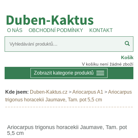
O NÁS
OBCHODNÍ PODMÍNKY
KONTAKT
Košík
V košíku není žádné zboží
Zobrazit kategorie produktů
Kde jsem:
Duben-Kaktus.cz
>
Ariocarpus A1
>
Ariocarpus
trigonus horacekii Jaumave, Tam. pot 5,5 cm
Ariocarpus trigonus horacekii Jaumave, Tam. pot
5,5 cm