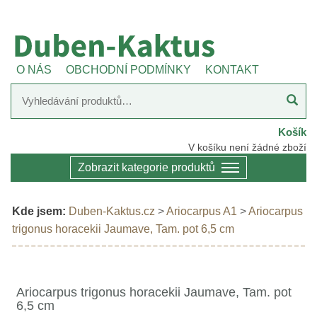
O NÁS
OBCHODNÍ PODMÍNKY
KONTAKT
Košík
V košíku není žádné zboží
Zobrazit kategorie produktů
Kde jsem:
Duben-Kaktus.cz
>
Ariocarpus A1
>
Ariocarpus
trigonus horacekii Jaumave, Tam. pot 6,5 cm
Ariocarpus trigonus horacekii Jaumave, Tam. pot
6,5 cm