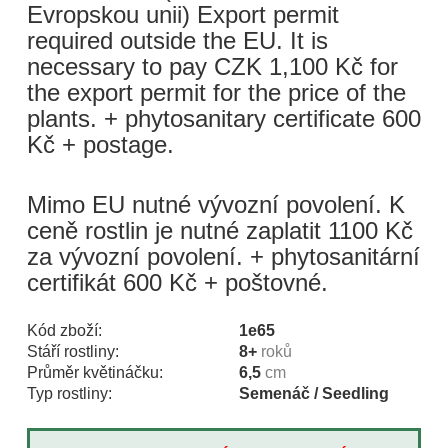
Evropskou unii) Export permit
required outside the EU. It is
necessary to pay CZK 1,100 Kč for
the export permit for the price of the
plants. + phytosanitary certificate 600
Kč + postage.
Mimo EU nutné vývozní povolení. K
ceně rostlin je nutné zaplatit 1100 Kč
za vývozní povolení. + phytosanitární
certifikát 600 Kč + poštovné.
Kód zboží:
1e65
Stáří rostliny:
8+
roků
Průměr květináčku:
6,5
cm
Typ rostliny:
Semenáč / Seedling