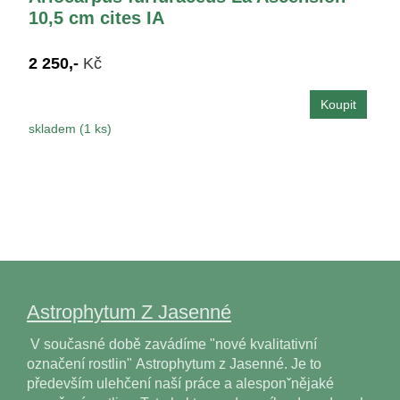
10,5 cm cites IA
2 250,-
Kč
skladem (1 ks)
Astrophytum Z Jasenné
V současné době zavádíme "nové kvalitativní
označení rostlin" Astrophytum z Jasenné. Je to
především ulehčení naší práce a alesponˇnějaké