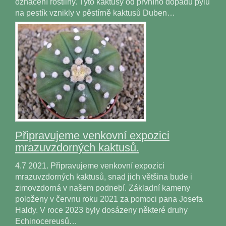
označení rostliny. Tyto kaktusy od prvního dopadu pylu
na pestík vznikly v pěstírně kaktusů Duben…
Připravujeme venkovní expozici
mrazuvzdorných kaktusů.
4.7 2021. Připravujeme venkovní expozici
mrazuvzdorných kaktusů, snad jich většina bude i
zimovzdorná v našem podnebí. Základní kameny
položeny v červnu roku 2021 za pomoci pana Josefa
Haldy. V roce 2023 byly dosázeny některé druhy
Echinocereusů…