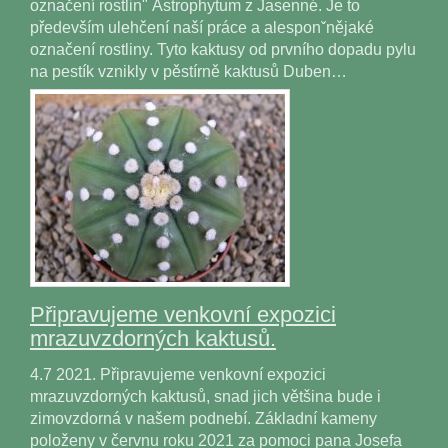
označení rostlin" Astrophytum z Jasenné. Je to
především ulehčení naší práce a alesponˇnějaké
označení rostliny. Tyto kaktusy od prvního dopadu pylu
na pestík vznikly v pěstírně kaktusů Duben…
Připravujeme venkovní expozici
mrazuvzdorných kaktusů.
4.7 2021. Připravujeme venkovní expozici
mrazuvzdorných kaktusů, snad jich většina bude i
zimovzdorná v našem podnebí. Základní kameny
položeny v červnu roku 2021 za pomoci pana Josefa