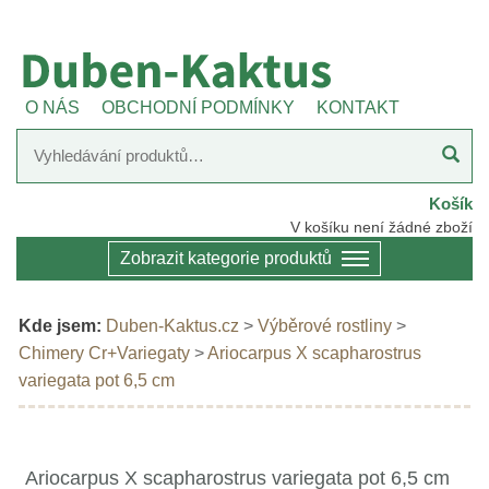
O NÁS
OBCHODNÍ PODMÍNKY
KONTAKT
Košík
V košíku není žádné zboží
Zobrazit kategorie produktů
Kde jsem:
Duben-Kaktus.cz
>
Výběrové rostliny
>
Chimery Cr+Variegaty
>
Ariocarpus X scapharostrus
variegata pot 6,5 cm
Ariocarpus X scapharostrus variegata pot 6,5 cm