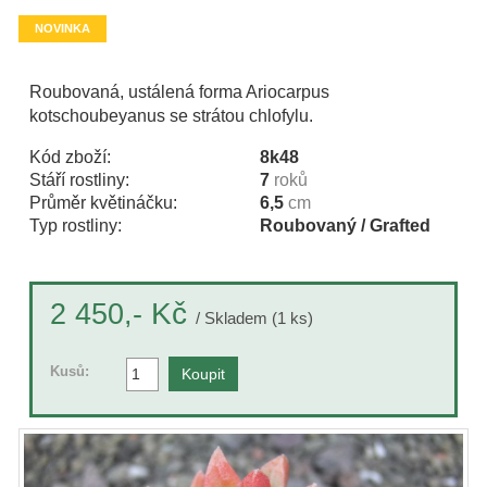
NOVINKA
Roubovaná, ustálená forma Ariocarpus
kotschoubeyanus se strátou chlofylu.
Kód zboží:
8k48
Stáří rostliny:
7
roků
Průměr květináčku:
6,5
cm
Typ rostliny:
Roubovaný / Grafted
Kč
2 450,-
/ Skladem (1 ks)
Kusů: