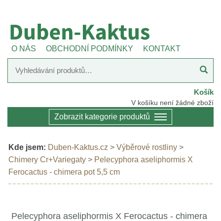
O NÁS
OBCHODNÍ PODMÍNKY
KONTAKT
Košík
V košíku není žádné zboží
Zobrazit kategorie produktů
Kde jsem:
Duben-Kaktus.cz
>
Výběrové rostliny
>
Chimery Cr+Variegaty
>
Pelecyphora aseliphormis X
Ferocactus - chimera pot 5,5 cm
Pelecyphora aseliphormis X Ferocactus - chimera