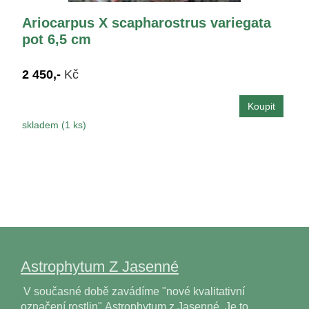
Ariocarpus X scapharostrus variegata
pot 6,5 cm
2 450,-
Kč
skladem (1 ks)
Astrophytum Z Jasenné
V současné době zavádíme "nové kvalitativní
označení rostlin" Astrophytum z Jasenné. Je to