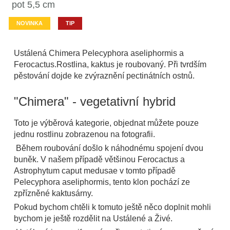
pot 5,5 cm
NOVINKA
TIP
Ustálená Chimera Pelecyphora aseliphormis a
Ferocactus.Rostlina, kaktus je roubovaný. Při tvrdším
pěstování dojde ke zvýraznění pectinátních ostnů.
"Chimera" - vegetativní hybrid
Toto je výběrová kategorie, objednat můžete pouze
jednu rostlinu zobrazenou na fotografii.
Během roubování došlo k náhodnému spojení dvou
buněk. V našem případě většinou Ferocactus a
Astrophytum caput medusae v tomto případě
Pelecyphora aseliphormis, tento klon pochází ze
zpřízněné kaktusárny.
Pokud bychom chtěli k tomuto ještě něco doplnit mohli
bychom je ještě rozdělit na Ustálené a Živé.