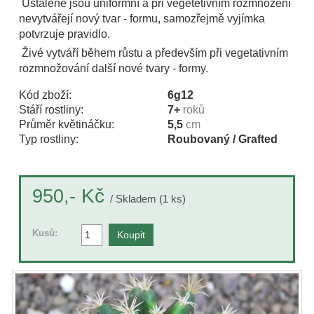
Ustálené jsou uniformní a při vegetetivním rozmnožení
nevytvářejí nový tvar - formu, samozřejmě vyjímka
potvrzuje pravidlo.
Živé vytváří během růstu a především při vegetativním
rozmnožování další nové tvary - formy.
Kód zboží:
6g12
Stáří rostliny:
7+
roků
Průměr květináčku:
5,5
cm
Typ rostliny:
Roubovaný / Grafted
Kč
950,-
/ Skladem (1 ks)
Kusů: