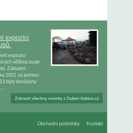
í expozici
usů.
vní expozici
 jich většina bude
bí. Základní
oku 2021 za pomoci
023 byly dosázeny
ů…
Zobrazit všechny novinky z Duben-Kaktus.cz
Obchodní podmínky
Kontakt