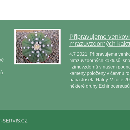
Připravujeme venkovn
mrazuvzdorných kakt
4.7 2021. Připravujeme venko
ké
mrazuvzdorných kaktusů, snad
i zimovzdorná v našem podne
sů
kameny položeny v červnu r
pana Josefa Haldy. V roce 2
některé druhy Echinocereus
T-SERVIS.CZ