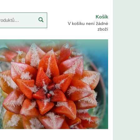
Košík
V košíku není žádné
zboží