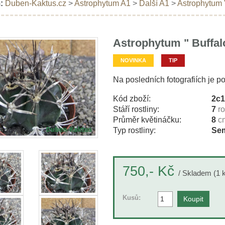
:
Duben-Kaktus.cz
>
Astrophytum A1
>
Další A1
>
Astrophytum "
Astrophytum " Buffal
NOVINKA
TIP
Na posledních fotografiích je p
Kód zboží:
2c
Stáří rostliny:
7
r
Průměr květináčku:
8
c
Typ rostliny:
Sem
Kč
750,-
/ Skladem (1 
Kusů: