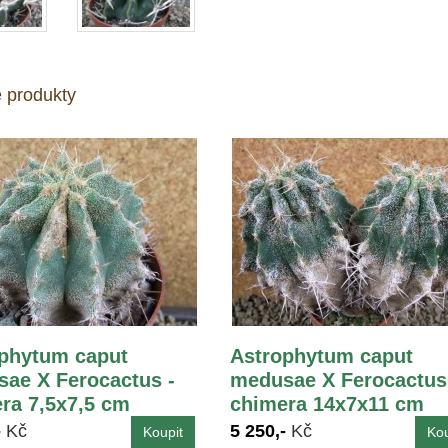
 produkty
phytum caput
Astrophytum caput
ae X Ferocactus -
medusae X Ferocactus
ra 7,5x7,5 cm
chimera 14x7x11 cm
-
Kč
5 250,-
Kč