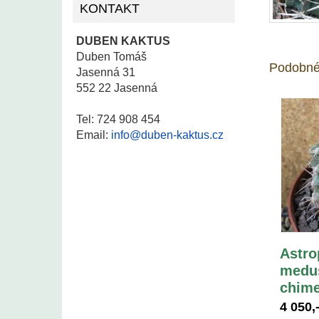
KONTAKT
DUBEN KAKTUS
Duben Tomáš
Podobné
Jasenná 31
552 22 Jasenná
Tel: 724 908 454
Email:
info@duben-kaktus.cz
Astro
medus
chime
4 050,