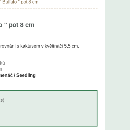
 Buffalo " pot 8 cm
o " pot 8 cm
orovnání s kaktusem v květináči 5,5 cm.
1
oků
m
enáč / Seedling
ks)