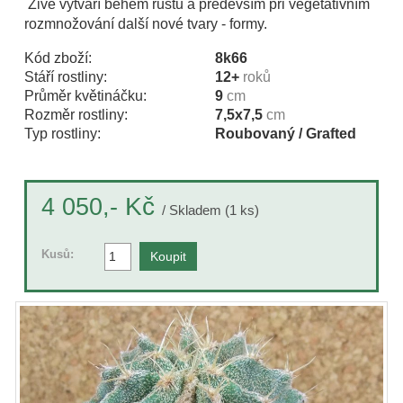
Živé vytváří během růstu a především při vegetativním
rozmnožování další nové tvary - formy.
Kód zboží:
8k66
Stáří rostliny:
12+
roků
Průměr květináčku:
9
cm
Rozměr rostliny:
7,5x7,5
cm
Typ rostliny:
Roubovaný / Grafted
Kč
4 050,-
/ Skladem (1 ks)
Kusů: