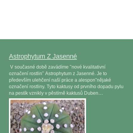
Astrophytum Z Jasenné
V současné době zavádíme "nové kvalitativní
označení rostlin" Astrophytum z Jasenné. Je to
především ulehčení naší práce a alesponˇnějaké
označení rostliny. Tyto kaktusy od prvního dopadu pylu
na pestík vznikly v pěstírně kaktusů Duben…