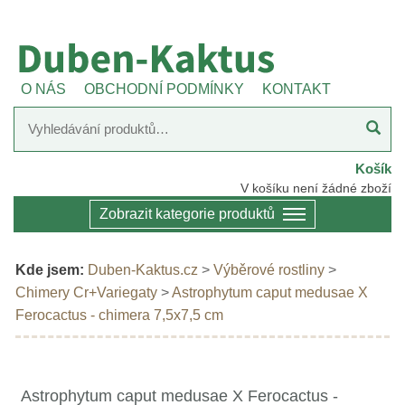
O NÁS
OBCHODNÍ PODMÍNKY
KONTAKT
Košík
V košíku není žádné zboží
Zobrazit kategorie produktů
Kde jsem:
Duben-Kaktus.cz
>
Výběrové rostliny
>
Chimery Cr+Variegaty
>
Astrophytum caput medusae X
Ferocactus - chimera 7,5x7,5 cm
Astrophytum caput medusae X Ferocactus -