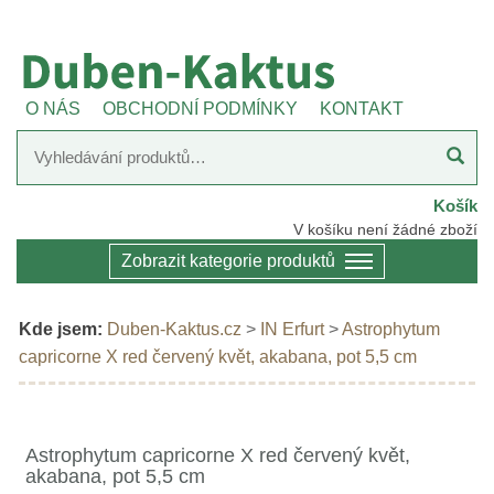
O NÁS
OBCHODNÍ PODMÍNKY
KONTAKT
Košík
V košíku není žádné zboží
Zobrazit kategorie produktů
Kde jsem:
Duben-Kaktus.cz
>
IN Erfurt
>
Astrophytum
capricorne X red červený květ, akabana, pot 5,5 cm
Astrophytum capricorne X red červený květ,
akabana, pot 5,5 cm