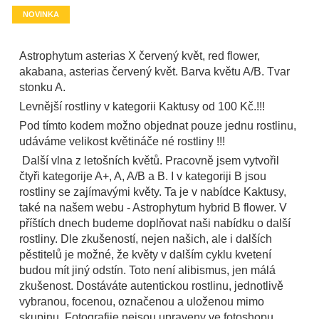
NOVINKA
Astrophytum asterias X červený květ, red flower,
akabana, asterias červený květ. Barva květu A/B. Tvar
stonku A.
Levnější rostliny v kategorii Kaktusy od 100 Kč.!!!
Pod tímto kodem možno objednat pouze jednu rostlinu,
udáváme velikost květináče né rostliny !!!
Další vlna z letošních květů. Pracovně jsem vytvořil
čtyři kategorije A+, A, A/B a B. I v kategoriji B jsou
rostliny se zajímavými květy. Ta je v nabídce Kaktusy,
také na našem webu - Astrophytum hybrid B flower. V
příštích dnech budeme doplňovat naši nabídku o další
rostliny. Dle zkušeností, nejen našich, ale i dalších
pěstitelů je možné, že květy v dalším cyklu kvetení
budou mít jiný odstín. Toto není alibismus, jen málá
zkušenost. Dostáváte autentickou rostlinu, jednotlivě
vybranou, focenou, označenou a uloženou mimo
skupinu. Fotografije nejsou upraveny ve fotoshopu.