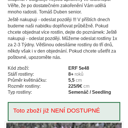
Věřte, že po dostatečném zakořenění Vám udělá
mnoho radosti. Tomáš Duben senior.
Ještě nakupuji - odeslat později !!! V příštích dnech
budeme naši nabidku doplňovat průběžně. Pokud
chcete objednat více rostlin, dejte do poznámek: Ještě
nakupuji - odeslat později. Můžeme odeslat rostliny 1x
za 2-3 Týdny. Většinou odesíláme rostliny do tří dnů,
někdy však i v den objednání. Pokud chcete ušetřit za
poštovné, upozorněte nás.
Kód zboží:
ERF 5e48
Stáří rostliny:
8+
roků
Průměr květináčku:
5,5
cm
Rozměr rostliny:
225/9€
cm
Typ rostliny:
Semenáč / Seedling
Toto zboží již NENÍ DOSTUPNÉ