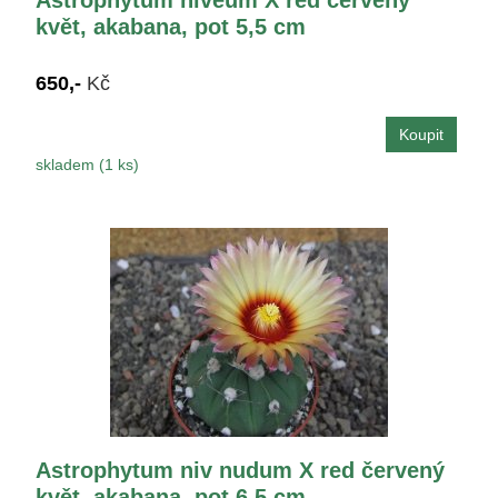
květ, akabana, pot 5,5 cm
650,-
Kč
skladem (1 ks)
Astrophytum niv nudum X red červený
květ, akabana, pot 6,5 cm