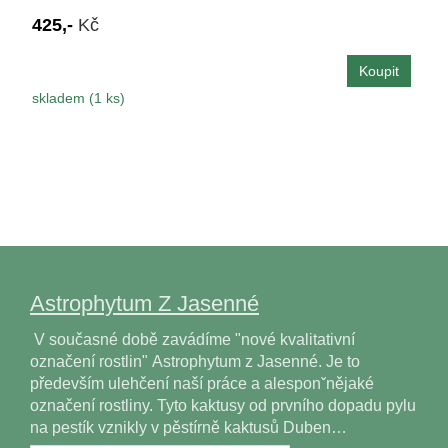
425,-
Kč
skladem (1 ks)
Astrophytum Z Jasenné
V současné době zavádíme "nové kvalitativní
označení rostlin" Astrophytum z Jasenné. Je to
především ulehčení naší práce a alesponˇnějaké
označení rostliny. Tyto kaktusy od prvního dopadu pylu
na pestík vznikly v pěstírně kaktusů Duben…