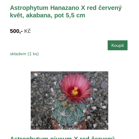
Astrophytum Hanazano X red červený
květ, akabana, pot 5,5 cm
500,-
Kč
skladem (1 ks)
Astrophytum niveum X red červený