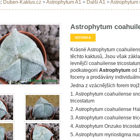
:
Duben-Kaktus.cz
>
Astrophytum A1
>
Další A1
>
Astrophytum 
Astrophytum coahuile
NOVINKA
Krásné Astrophytum coahuilense 
těchto kaktusů, Jsou však zák
levnějčí coahuilense tricostatu
podkategorii
Astrophytum
od 1
foceny a prodávány individuáln
Jedna z vzácnějších forem troj
1. Astrophytum coahuilense sn
tricostatum
2. Astrophytum coahuilense Hak
3. Astrophytum coahuilense tri
4. Astrophytum Onzuko tricosta
5. Astrophytum myriostigma nu