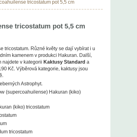
coahuilense tricostatum pot 5,5 cm
nse tricostatum pot 5,5 cm
tricostatum. Různé květy se dají vybírat i u
ladním kamenem v produkci Hakuran. Další,
m najdete v kategorii
Kaktusy Standard
a
90 Kč. Výběrová kategorie, kaktusy jsou
ě.
žeberných Astrophyt.
ow (supercoahuilense) Hakuran (kiko)
uran (kiko) tricostatum
costatum
tum
dum tricostatum