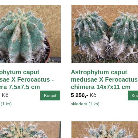
phytum caput
Astrophytum caput
ae X Ferocactus -
medusae X Ferocactus
ra 7,5x7,5 cm
chimera 14x7x11 cm
-
Kč
5 250,-
Kč
(1 ks)
skladem (1 ks)