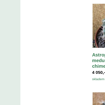
Astro
medus
chime
4 050,
skladem 