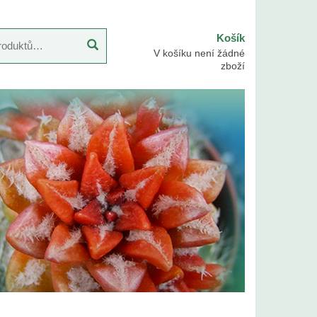
Košík
V košíku není žádné
zboží