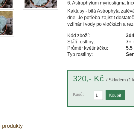
6. Astrophytum myriostigma tri
Kaktusy - bílá Astrophyta zalé
dne. Je potřeba zajistit dostat
vzlínání vody po vločkách a reza
Kód zboží:
3d
Stáří rostliny:
7+
Průměr květináčku:
5,5
Typ rostliny:
Sem
Kč
320,-
/ Skladem (1 
Kusů:
 produkty