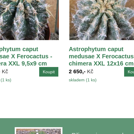
phytum caput
Astrophytum caput
ae X Ferocactus -
medusae X Ferocactus
ra XXL 9,5x9 cm
chimera XXL 12x16 cm
-
Kč
2 650,-
Kč
(1 ks)
skladem (1 ks)