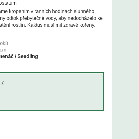
costatum
váme kropením v ranních hodinách slunného
ečný odtok přebytečné vody, aby nedocházelo ke
tění rostlin. Kaktus musí mít zdravé kořeny.
4
roků
cm
enáč / Seedling
ks)