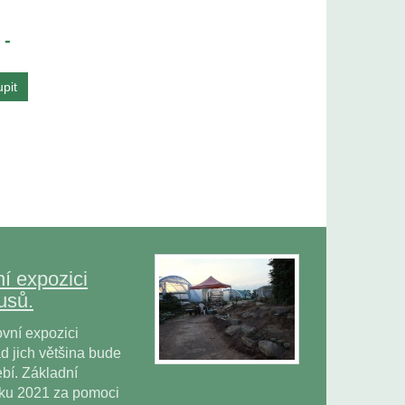
 -
í expozici
usů.
vní expozici
 jich většina bude
bí. Základní
oku 2021 za pomoci