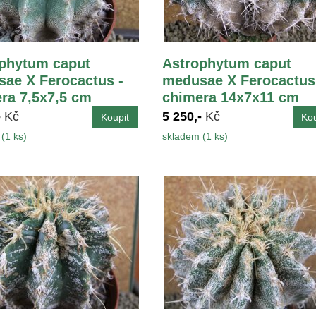
phytum caput
Astrophytum caput
ae X Ferocactus -
medusae X Ferocactus
ra 7,5x7,5 cm
chimera 14x7x11 cm
-
Kč
5 250,-
Kč
(1 ks)
skladem (1 ks)