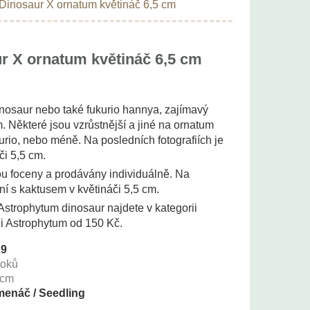
Dinosaur X ornatum květináč 6,5 cm
r X ornatum květináč 6,5 cm
nosaur nebo také fukurio hannya, zajímavý
. Některé jsou vzrůstnější a jiné na ornatum
kurio, nebo méně. Na posledních fotografiích je
či 5,5 cm.
u foceny a prodávány individuálně. Na
ní s kaktusem v květináči 5,5 cm.
y Astrophytum dinosaur najdete v kategorii
ii Astrophytum od 150 Kč.
29
roků
cm
enáč / Seedling