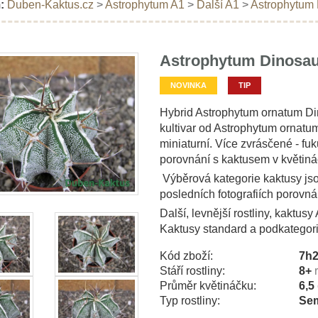
:
Duben-Kaktus.cz
>
Astrophytum A1
>
Další A1
>
Astrophytum 
Astrophytum Dinosau
NOVINKA
TIP
Hybrid Astrophytum ornatum Di
kultivar od Astrophytum ornatum
miniaturní. Více zvrásčené - fu
porovnání s kaktusem v květiná
Výběrová kategorie kaktusy jso
posledních fotografiích porovná
Další, levnější rostliny, kaktus
Kaktusy standard a podkategor
Kód zboží:
7h
Stáří rostliny:
8+
Průměr květináčku:
6,5
Typ rostliny:
Sem