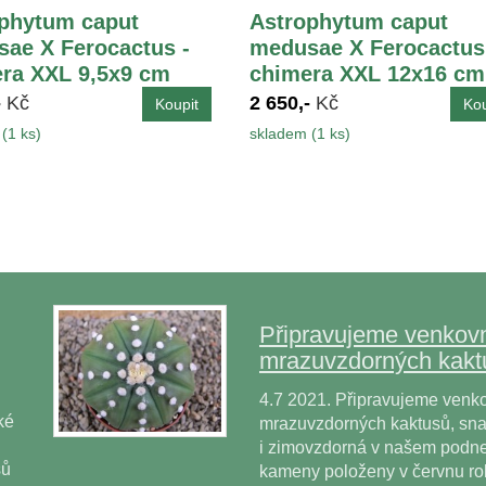
phytum caput
Astrophytum caput
ae X Ferocactus -
medusae X Ferocactus
ra XXL 9,5x9 cm
chimera XXL 12x16 cm
-
Kč
2 650,-
Kč
(1 ks)
skladem (1 ks)
Připravujeme venkovn
mrazuvzdorných kakt
4.7 2021. Připravujeme venko
ké
mrazuvzdorných kaktusů, snad
i zimovzdorná v našem podne
sů
kameny položeny v červnu r