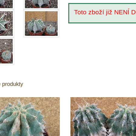
Toto zboží již NEN
 produkty