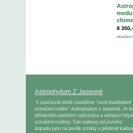
Astro
medus
chime
8 350,
skladem 
Astrophytum Z Jasenné
V současné době zavádíme "nové kvalitativní
označení rostlin" Astrophytum z Jasenné. Je to
především ulehčení naší práce a alesponˇněja
označení rostliny. Tyto kaktusy od prvního
dopadu pylu na pestík vznikly v pěstírně kaktu