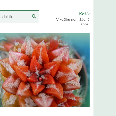
Košík
V košíku není žádné
zboží