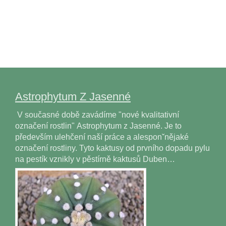
Astrophytum Z Jasenné
V současné době zavádíme "nové kvalitativní
označení rostlin" Astrophytum z Jasenné. Je to
především ulehčení naší práce a alesponˇnějaké
označení rostliny. Tyto kaktusy od prvního dopadu pylu
na pestík vznikly v pěstírně kaktusů Duben…