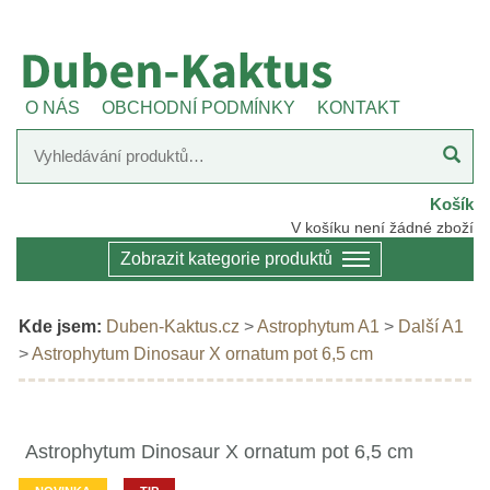
O NÁS
OBCHODNÍ PODMÍNKY
KONTAKT
Košík
V košíku není žádné zboží
Zobrazit kategorie produktů
Kde jsem:
Duben-Kaktus.cz
>
Astrophytum A1
>
Další A1
>
Astrophytum Dinosaur X ornatum pot 6,5 cm
Astrophytum Dinosaur X ornatum pot 6,5 cm