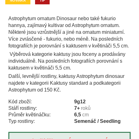
NOVINKA
TIP
Astrophytum ornatum Dinosaur nebo také fukurio
hannya, zajímavý kultivar od Astrophytum ornatum.
Některé jsou vzrůstnější a jiné na ornatum miniaturní.
Více zvrásčené - fukurio, nebo méně. Na posledních
fotografiích je porovnání s kaktusem v květináči 5,5 cm.
Výběrová kategorie kaktusy jsou foceny a prodávány
individuálně. Na posledních fotografiích porovnání s
kaktusem v květináči 5,5 cm.
Další, levnější rostliny, kaktusy Astrophytum dinosaur
najdete v kategorii Kaktusy standard a podkategorii
Astrophytum od 150 Kč.
Kód zboží:
9g12
Stáří rostliny:
7+
roků
Průměr květináčku:
6,5
cm
Typ rostliny:
Semenáč / Seedling