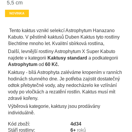
5,5 cm
NOVINKA
Tento kaktus vznikl selekcí Astrophytum Hanazano
Kabuto. V pěstírně kaktusů Duben Kaktus tyto rostliny
šlechtíme mnoho let. Kvalitní sbírková rostlina,
Další, levnější rostliny Astrophytum X Super Kabuto
najdete v kategorii
Kaktusy standard
a podkategorii
Astrophytum
od
60 Kč.
Kaktusy - bílá Astrophyta zaléváme kropením v ranních
hodinách slunného dne. Je potřeba zajistit dostatečný
odtok přebytečné vody, aby nedocházelo ke vzlínání
vody po vločkách a rezatění rostlin. Kaktus musí mít
zdravé kořeny.
Výběrová kategorie, kaktusy jsou prodávány
individuálně.
Kód zboží:
4d34
Stáří rostliny:
6+
roků