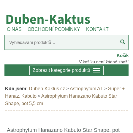
O NÁS
OBCHODNÍ PODMÍNKY
KONTAKT
Košík
V košíku není žádné zboží
Zobrazit kategorie produktů
Kde jsem:
Duben-Kaktus.cz
>
Astrophytum A1
>
Super +
Hanaz. Kabuto
>
Astrophytum Hanazano Kabuto Star
Shape, pot 5,5 cm
Astrophytum Hanazano Kabuto Star Shape, pot