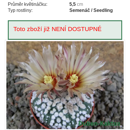
Průměr květináčku:
5,5
cm
Typ rostliny:
Semenáč / Seedling
Toto zboží již NENÍ DOSTUPNÉ