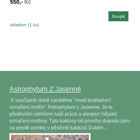
550,-
Kč
skladem (1 ks)
Astrophytum Z Jasenné
V současné době zavádíme "nové kvalitativní
označení rostlin" Astrophytum z Jasenné. Je to
především ulehčení naší práce a alesponˇnějaké
označení rostliny. Tyto kaktusy od prvního dopadu pylu
na pestík vznikly v pěstírně kaktusů Duben…