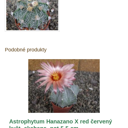
Podobné produkty
Astrophytum Hanazano X red červený