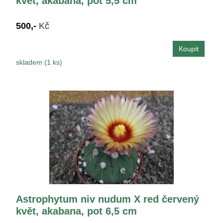
květ, akabana, pot 5,5 cm
500,-
Kč
skladem (1 ks)
Astrophytum niv nudum X red červený
květ, akabana, pot 6,5 cm