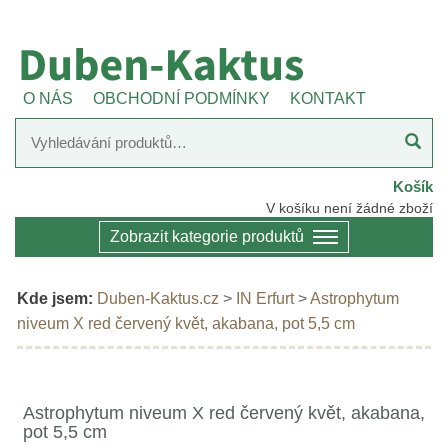
O NÁS
OBCHODNÍ PODMÍNKY
KONTAKT
Košík
V košíku není žádné zboží
Zobrazit kategorie produktů
Kde jsem:
Duben-Kaktus.cz
>
IN Erfurt
>
Astrophytum
niveum X red červený květ, akabana, pot 5,5 cm
Astrophytum niveum X red červený květ, akabana,
pot 5,5 cm