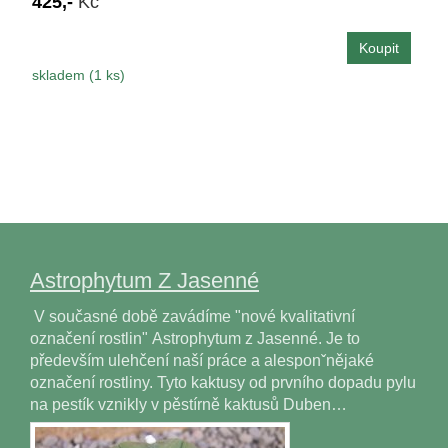
425,-
Kč
skladem (1 ks)
Astrophytum Z Jasenné
V současné době zavádíme "nové kvalitativní
označení rostlin" Astrophytum z Jasenné. Je to
především ulehčení naší práce a alesponˇnějaké
označení rostliny. Tyto kaktusy od prvního dopadu pylu
na pestík vznikly v pěstírně kaktusů Duben…