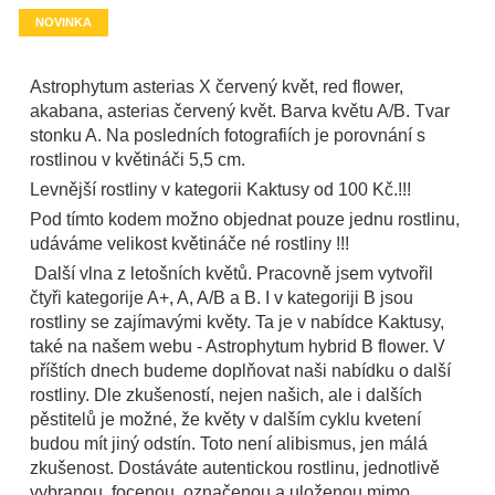
NOVINKA
Astrophytum asterias X červený květ, red flower,
akabana, asterias červený květ. Barva květu A/B. Tvar
stonku A. Na posledních fotografiích je porovnání s
rostlinou v květináči 5,5 cm.
Levnější rostliny v kategorii Kaktusy od 100 Kč.!!!
Pod tímto kodem možno objednat pouze jednu rostlinu,
udáváme velikost květináče né rostliny !!!
Další vlna z letošních květů. Pracovně jsem vytvořil
čtyři kategorije A+, A, A/B a B. I v kategoriji B jsou
rostliny se zajímavými květy. Ta je v nabídce Kaktusy,
také na našem webu - Astrophytum hybrid B flower. V
příštích dnech budeme doplňovat naši nabídku o další
rostliny. Dle zkušeností, nejen našich, ale i dalších
pěstitelů je možné, že květy v dalším cyklu kvetení
budou mít jiný odstín. Toto není alibismus, jen málá
zkušenost. Dostáváte autentickou rostlinu, jednotlivě
vybranou, focenou, označenou a uloženou mimo