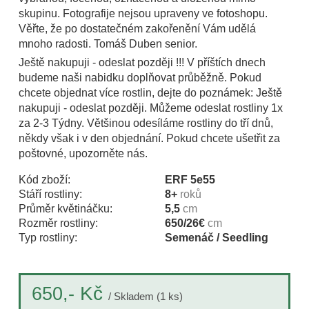
skupinu. Fotografije nejsou upraveny ve fotoshopu.
Věřte, že po dostatečném zakořenění Vám udělá
mnoho radosti. Tomáš Duben senior.
Ještě nakupuji - odeslat později !!! V příštích dnech
budeme naši nabidku doplňovat průběžně. Pokud
chcete objednat více rostlin, dejte do poznámek: Ještě
nakupuji - odeslat později. Můžeme odeslat rostliny 1x
za 2-3 Týdny. Většinou odesíláme rostliny do tří dnů,
někdy však i v den objednání. Pokud chcete ušetřit za
poštovné, upozorněte nás.
Kód zboží:
ERF 5e55
Stáří rostliny:
8+
roků
Průměr květináčku:
5,5
cm
Rozměr rostliny:
650/26€
cm
Typ rostliny:
Semenáč / Seedling
Kč
650,-
/ Skladem (1 ks)