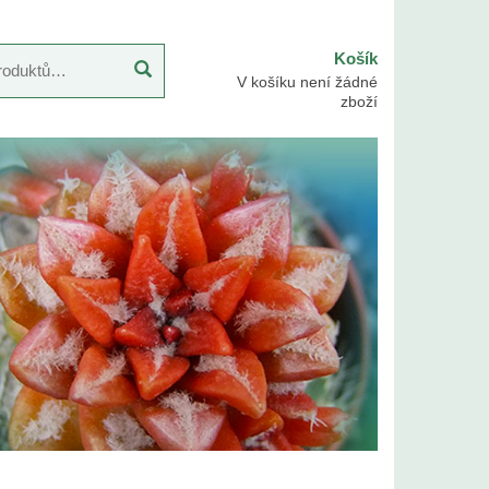
Košík
V košíku není žádné
zboží