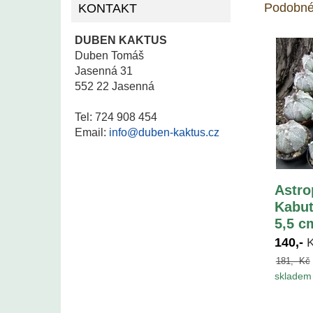
Podobné
KONTAKT
DUBEN KAKTUS
Duben Tomáš
Jasenná 31
552 22 Jasenná
Tel: 724 908 454
Email:
info@duben-kaktus.cz
Astro
Kabut
5,5 c
140,-
181,- Kč
skladem 