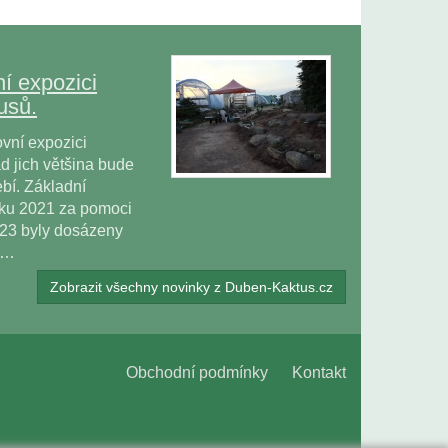
í expozici
usů.
vní expozici
 jich většina bude
bí. Základní
oku 2021 za pomoci
023 byly dosázeny
ů…
Zobrazit všechny novinky z Duben-Kaktus.cz
Obchodní podmínky
Kontakt