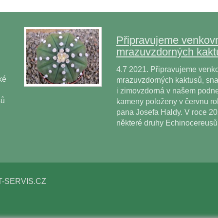
Připravujeme venkovn
mrazuvzdorných kakt
4.7 2021. Připravujeme venko
ké
mrazuvzdorných kaktusů, snad
i zimovzdorná v našem podne
sů
kameny položeny v červnu r
pana Josefa Haldy. V roce 2
některé druhy Echinocereus
T-SERVIS.CZ