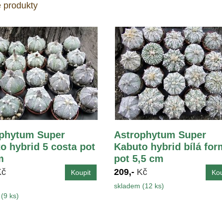
 produkty
phytum Super
Astrophytum Super
o hybrid 5 costa pot
Kabuto hybrid bílá for
m
pot 5,5 cm
Kč
209,-
Kč
skladem (12 ks)
(9 ks)