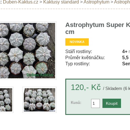
:
Duben-Kaktus.cz
>
Kaktusy standard
>
Astrophytum
>
Astroph
Astrophytum Super Ka
cm
NOVINKA
Stáří rostliny:
4+
Průměr květináčku:
5,5
Typ rostliny:
Sem
Kč
120,-
/ Skladem (6 
Kusů: