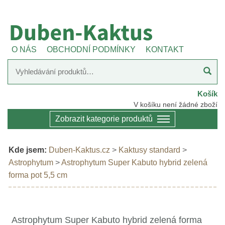
O NÁS
OBCHODNÍ PODMÍNKY
KONTAKT
Košík
V košíku není žádné zboží
Zobrazit kategorie produktů
Kde jsem:
Duben-Kaktus.cz
>
Kaktusy standard
>
Astrophytum
>
Astrophytum Super Kabuto hybrid zelená
forma pot 5,5 cm
Astrophytum Super Kabuto hybrid zelená forma