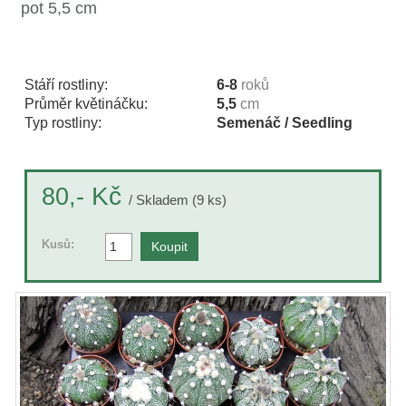
pot 5,5 cm
Stáří rostliny:
6-8
roků
Průměr květináčku:
5,5
cm
Typ rostliny:
Semenáč / Seedling
Kč
80,-
/ Skladem (9 ks)
Kusů: