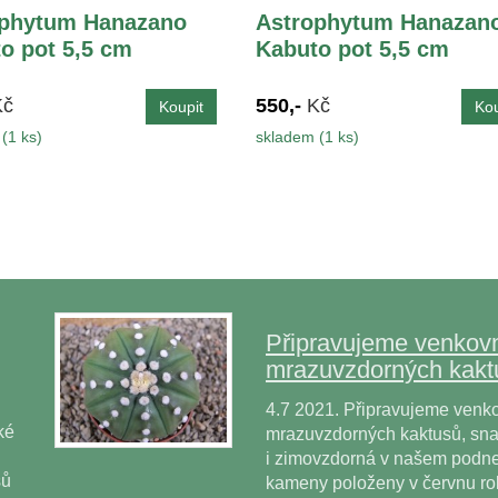
ophytum Hanazano
Astrophytum Hanazan
o pot 5,5 cm
Kabuto pot 5,5 cm
Kč
550,-
Kč
(1 ks)
skladem (1 ks)
Připravujeme venkovn
mrazuvzdorných kakt
4.7 2021. Připravujeme venko
ké
mrazuvzdorných kaktusů, snad
i zimovzdorná v našem podne
sů
kameny položeny v červnu r