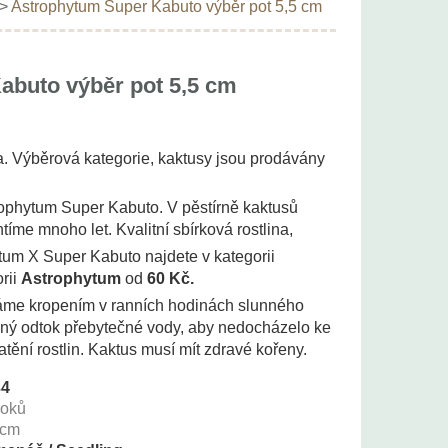
>
Astrophytum Super Kabuto výběr pot 5,5 cm
abuto výběr pot 5,5 cm
na. Výběrová kategorie, kaktusy jsou prodávány
trophytum Super Kabuto. V pěstírně kaktusů
tíme mnoho let. Kvalitní sbírková rostlina,
hytum X Super Kabuto najdete v kategorii
rii
Astrophytum
od
60 Kč.
váme kropením v ranních hodinách slunného
ečný odtok přebytečné vody, aby nedocházelo ke
tění rostlin. Kaktus musí mít zdravé kořeny.
34
roků
cm