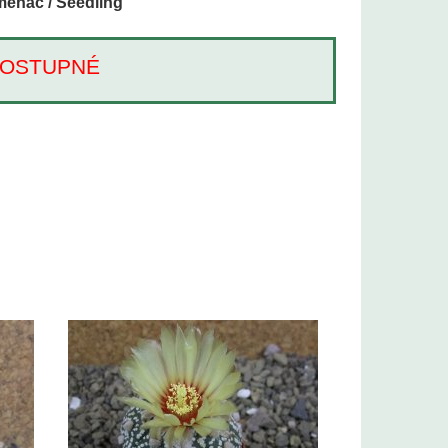
enáč / Seedling
Í DOSTUPNÉ