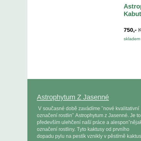
Astr
Kabut
750,-
skladem 
Astrophytum Z Jasenné
V současné době zavádíme "nové kvalitativní
označení rostlin" Astrophytum z Jasenné. Je to
především ulehčení naší práce a alesponˇněja
označení rostliny. Tyto kaktusy od prvního
dopadu pylu na pestík vznikly v pěstírně kaktu