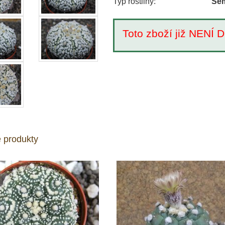
Typ rostliny:
Sem
Toto zboží již NEN
 produkty