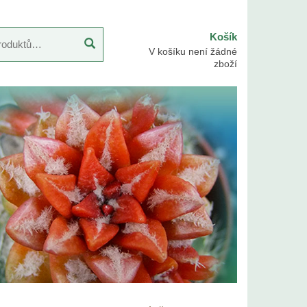
Košík
V košíku není žádné
zboží