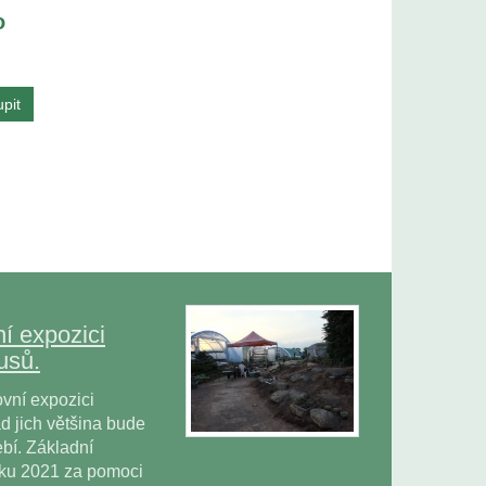
o
í expozici
usů.
vní expozici
 jich většina bude
bí. Základní
oku 2021 za pomoci