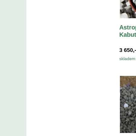
Astr
Kabut
3 650,
skladem 