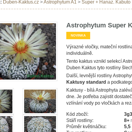
:
Duben-Kaktus.cz
>
Astrophytum A1
>
Super + Hanaz. Kabuto
Astrophytum Super K
NOVINKA
Výrazné vločky, mateční rostli
individuálně.
Tento kaktus vznikl selekcí As
Duben Kaktus tyto rostliny šlech
Další, levnější rostliny Astrop
Kaktusy standard
a podkatego
Kaktusy - bílá Astrophyta zalé
dne. Je potřeba zajistit dostat
vzlínání vody po vločkách a reza
Kód zboží:
3g
Stáří rostliny:
8+
Průměr květináčku:
5,5