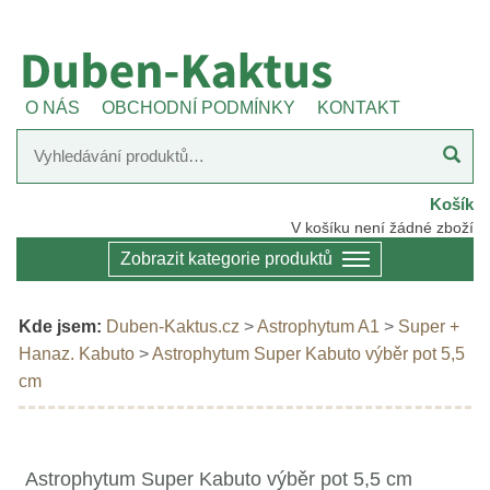
O NÁS
OBCHODNÍ PODMÍNKY
KONTAKT
Košík
V košíku není žádné zboží
Zobrazit kategorie produktů
Kde jsem:
Duben-Kaktus.cz
>
Astrophytum A1
>
Super +
Hanaz. Kabuto
>
Astrophytum Super Kabuto výběr pot 5,5
cm
Astrophytum Super Kabuto výběr pot 5,5 cm