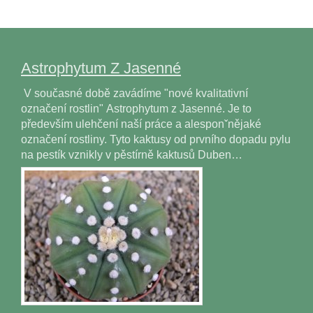
Astrophytum Z Jasenné
V současné době zavádíme "nové kvalitativní
označení rostlin" Astrophytum z Jasenné. Je to
především ulehčení naší práce a alesponˇnějaké
označení rostliny. Tyto kaktusy od prvního dopadu pylu
na pestík vznikly v pěstírně kaktusů Duben…