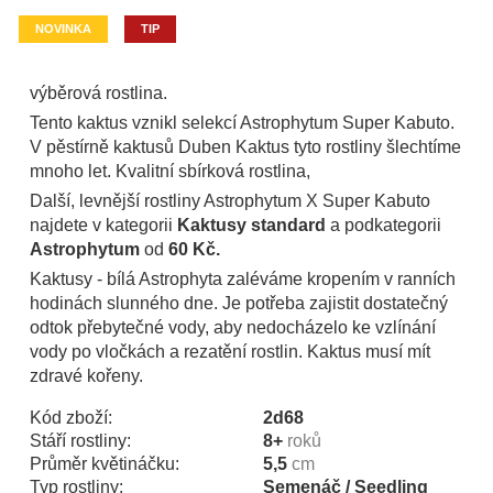
NOVINKA
TIP
výběrová rostlina.
Tento kaktus vznikl selekcí Astrophytum Super Kabuto.
V pěstírně kaktusů Duben Kaktus tyto rostliny šlechtíme
mnoho let. Kvalitní sbírková rostlina,
Další, levnější rostliny Astrophytum X Super Kabuto
najdete v kategorii
Kaktusy standard
a podkategorii
Astrophytum
od
60 Kč.
Kaktusy - bílá Astrophyta zaléváme kropením v ranních
hodinách slunného dne. Je potřeba zajistit dostatečný
odtok přebytečné vody, aby nedocházelo ke vzlínání
vody po vločkách a rezatění rostlin. Kaktus musí mít
zdravé kořeny.
Kód zboží:
2d68
Stáří rostliny:
8+
roků
Průměr květináčku:
5,5
cm
Typ rostliny:
Semenáč / Seedling