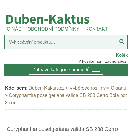
O NÁS
OBCHODNÍ PODMÍNKY
KONTAKT
Košík
V košíku není žádné zboží
Zobrazit kategorie produktů
Kde jsem:
Duben-Kaktus.cz
>
Výběrové rostliny
>
Giganti
>
Coryphantha poselgeriana valida SB 288 Cerro Bola pot
8 cm
Coryphantha poselgeriana valida SB 288 Cerro