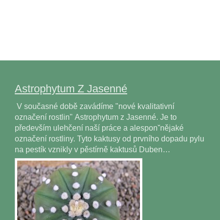
Astrophytum Z Jasenné
V současné době zavádíme "nové kvalitativní
označení rostlin" Astrophytum z Jasenné. Je to
především ulehčení naší práce a alesponˇnějaké
označení rostliny. Tyto kaktusy od prvního dopadu pylu
na pestík vznikly v pěstírně kaktusů Duben…