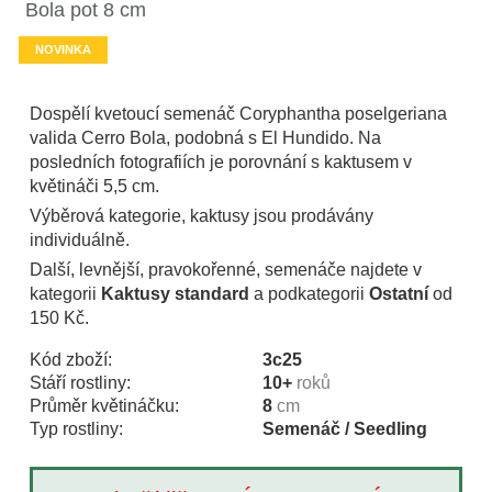
Bola pot 8 cm
NOVINKA
Dospělí kvetoucí semenáč Coryphantha poselgeriana
valida Cerro Bola, podobná s El Hundido. Na
posledních fotografiích je porovnání s kaktusem v
květináči 5,5 cm.
Výběrová kategorie, kaktusy jsou prodávány
individuálně.
Další, levnější, pravokořenné, semenáče najdete v
kategorii
Kaktusy standard
a podkategorii
Ostatní
od
150 Kč.
Kód zboží:
3c25
Stáří rostliny:
10+
roků
Průměr květináčku:
8
cm
Typ rostliny:
Semenáč / Seedling