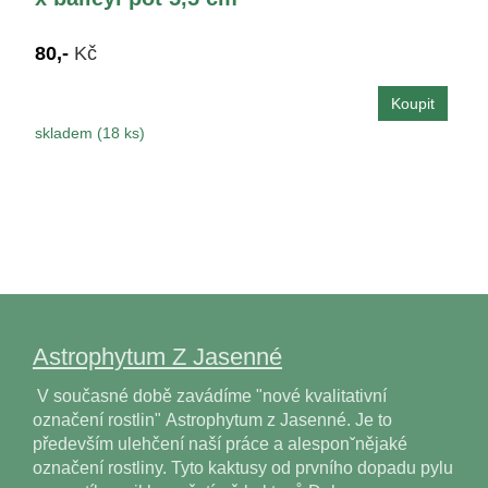
80,-
Kč
skladem (18 ks)
Astrophytum Z Jasenné
V současné době zavádíme "nové kvalitativní
označení rostlin" Astrophytum z Jasenné. Je to
především ulehčení naší práce a alesponˇnějaké
označení rostliny. Tyto kaktusy od prvního dopadu pylu