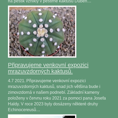
na pestík vznikly v pěstírně kaktusů Duben…
Připravujeme venkovní expozici
mrazuvzdorných kaktusů.
4.7 2021. Připravujeme venkovní expozici
mrazuvzdorných kaktusů, snad jich většina bude i
zimovzdorná v našem podnebí. Základní kameny
položeny v červnu roku 2021 za pomoci pana Josefa
Haldy. V roce 2023 byly dosázeny některé druhy
Echinocereusů…