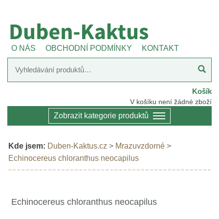
O NÁS
OBCHODNÍ PODMÍNKY
KONTAKT
Košík
V košíku není žádné zboží
Zobrazit kategorie produktů
Kde jsem:
Duben-Kaktus.cz
>
Mrazuvzdorné
>
Echinocereus chloranthus neocapilus
Echinocereus chloranthus neocapilus