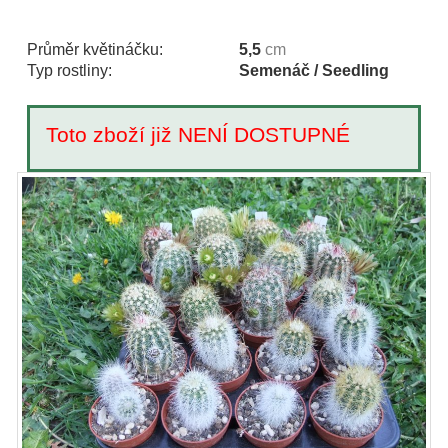
Průměr květináčku:
5,5
cm
Typ rostliny:
Semenáč / Seedling
Toto zboží již NENÍ DOSTUPNÉ