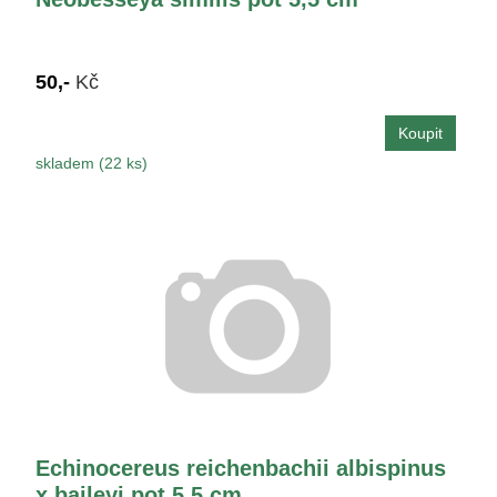
50,-
Kč
skladem (22 ks)
Echinocereus reichenbachii albispinus
x baileyi pot 5,5 cm