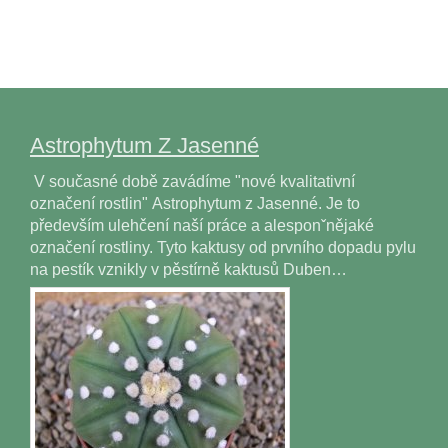
Astrophytum Z Jasenné
V současné době zavádíme "nové kvalitativní
označení rostlin" Astrophytum z Jasenné. Je to
především ulehčení naší práce a alesponˇnějaké
označení rostliny. Tyto kaktusy od prvního dopadu pylu
na pestík vznikly v pěstírně kaktusů Duben…