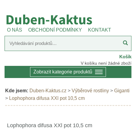
O NÁS
OBCHODNÍ PODMÍNKY
KONTAKT
Košík
V košíku není žádné zboží
Zobrazit kategorie produktů
Kde jsem:
Duben-Kaktus.cz
>
Výběrové rostliny
>
Giganti
>
Lophophora difusa XXl pot 10,5 cm
Lophophora difusa XXl pot 10,5 cm