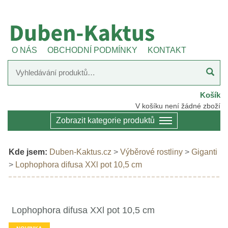
O NÁS
OBCHODNÍ PODMÍNKY
KONTAKT
Košík
V košíku není žádné zboží
Zobrazit kategorie produktů
Kde jsem:
Duben-Kaktus.cz
>
Výběrové rostliny
>
Giganti
>
Lophophora difusa XXl pot 10,5 cm
Lophophora difusa XXl pot 10,5 cm