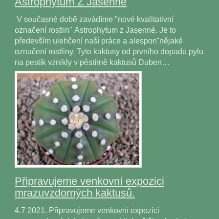
Astrophytum Z Jasenné
V současné době zavádíme "nové kvalitativní
označení rostlin" Astrophytum z Jasenné. Je to
především ulehčení naší práce a alesponˇnějaké
označení rostliny. Tyto kaktusy od prvního dopadu pylu
na pestík vznikly v pěstírně kaktusů Duben…
Připravujeme venkovní expozici
mrazuvzdorných kaktusů.
4.7 2021. Připravujeme venkovní expozici