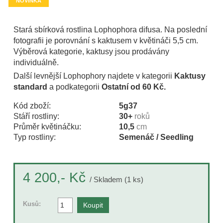
NOVINKA
Stará sbírková rostlina Lophophora difusa. Na poslední
fotografii je porovnání s kaktusem v květináči 5,5 cm.
Výběrová kategorie, kaktusy jsou prodávány
individuálně.
Další levnější Lophophory najdete v kategorii
Kaktusy
standard
a podkategorii
Ostatní od 60 Kč.
Kód zboží:
5g37
Stáří rostliny:
30+
roků
Průměr květináčku:
10,5
cm
Typ rostliny:
Semenáč / Seedling
Kč
4 200,-
/ Skladem (1 ks)
Kusů: