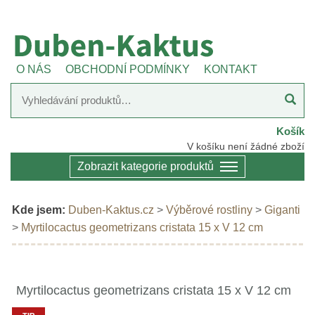
O NÁS
OBCHODNÍ PODMÍNKY
KONTAKT
Košík
V košíku není žádné zboží
Zobrazit kategorie produktů
Kde jsem:
Duben-Kaktus.cz
>
Výběrové rostliny
>
Giganti
>
Myrtilocactus geometrizans cristata 15 x V 12 cm
Myrtilocactus geometrizans cristata 15 x V 12 cm