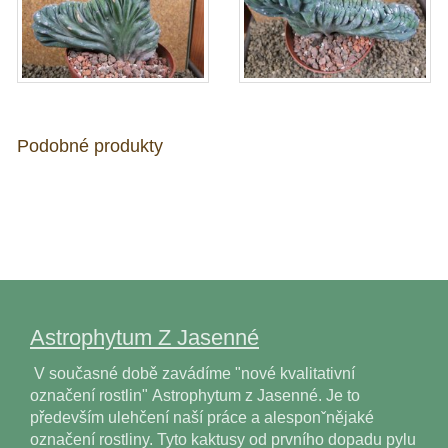
Podobné produkty
Astrophytum Z Jasenné
V současné době zavádíme "nové kvalitativní
označení rostlin" Astrophytum z Jasenné. Je to
především ulehčení naší práce a alesponˇnějaké
označení rostliny. Tyto kaktusy od prvního dopadu pylu