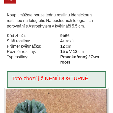
TIP
Koupit můžete pouze jednu rostlinu identickou s
rostlinou na fotografii. Na posledních fotografiích
porovnání s Astrophytem v květináči 5,5 cm.
Kód zboží:
9b66
Stáří rostliny:
4+
roků
Průměr květináčku:
12
cm
Rozměr rostliny:
15 x V 12
cm
Typ rostliny:
Pravokořenný / Own
roots
Toto zboží již NENÍ DOSTUPNÉ