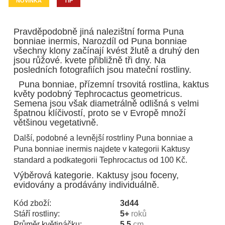
NOVINKA
TIP
Pravděpodobně jiná nalezištní forma Puna
bonniae inermis, Narozdíl od Puna bonniae
všechny klony začínají kvést žlutě a druhý den
jsou růžové. kvete přibližně tři dny. Na
posledních fotografiích jsou mateční rostliny.
Puna bonniae, přízemní trsovitá rostlina, kaktus
květy podobný Tephrocactus geometricus.
Semena jsou však diametrálně odlišná s velmi
špatnou klíčivostí, proto se v Evropě množí
většinou vegetativně.
Další, podobné a levnější rostrliny Puna bonniae a
Puna bonniae inermis najdete v kategorii Kaktusy
standard a podkategorii Tephrocactus od 100 Kč.
Výběrová kategorie. Kaktusy jsou foceny,
evidovány a prodávány individuálně.
Kód zboží:
3d44
Stáří rostliny:
5+
roků
Průměr květináčku:
5,5
cm