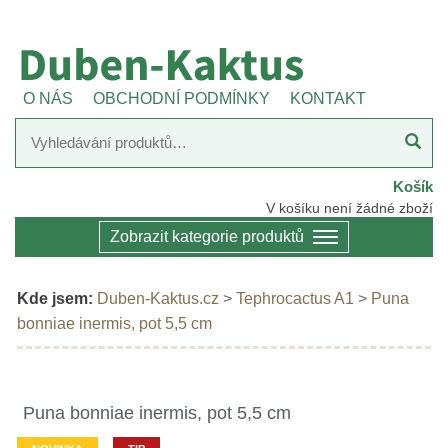
O NÁS
OBCHODNÍ PODMÍNKY
KONTAKT
Košík
V košíku není žádné zboží
Zobrazit kategorie produktů
Kde jsem:
Duben-Kaktus.cz
>
Tephrocactus A1
>
Puna
bonniae inermis, pot 5,5 cm
Puna bonniae inermis, pot 5,5 cm