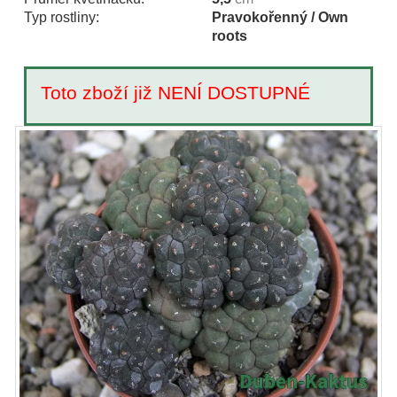
Typ rostliny:
Pravokořenný / Own
roots
Toto zboží již NENÍ DOSTUPNÉ