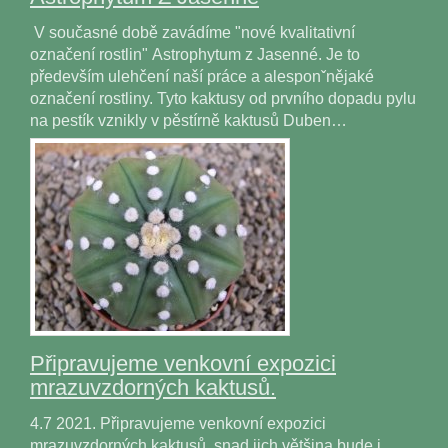
V současné době zavádíme "nové kvalitativní
označení rostlin" Astrophytum z Jasenné. Je to
především ulehčení naší práce a alesponˇnějaké
označení rostliny. Tyto kaktusy od prvního dopadu pylu
na pestík vznikly v pěstírně kaktusů Duben…
Připravujeme venkovní expozici
mrazuvzdorných kaktusů.
4.7 2021. Připravujeme venkovní expozici
mrazuvzdorných kaktusů, snad jich většina bude i