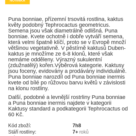
NOVINKA
Puna bonniae, přízemní trsovitá rostlina, kaktus
květy podobný Tephrocactus geometricus.
Semena jsou však diametrálně odlišná. Puna
bonniae. Kvete ochotně i dobře vytváří semena,
která velmi špatně klíčí, proto se v Evropě množí
většinou vegetativně. V pěstírně kaktusů Duben-
kaktus je množíme ze 6-8 klonů, které však
nemáme odděleny. Výrazný sukulentní
(zdužnatělý) kořen.Výběrová kategorie. Kaktusy
jsou foceny, evidovány a prodávány individuálně.
Puna bonniae narozdíl od Puna bonniae inermis
kvete od bílé po růžovou barvu květů v závislosti
na klonu rostliny.
Další, podobné a levnější rostrliny Puna bonniae
a Puna bonniae inermis najdete v kategorii
Kaktusy standard a podkategorii Tephrocactus od
60 Kč.
Kód zboží:
7h8
Stáří rostliny:
7+
roků