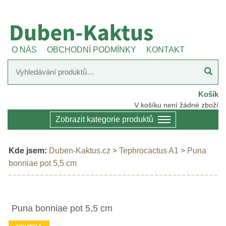
O NÁS
OBCHODNÍ PODMÍNKY
KONTAKT
Košík
V košíku není žádné zboží
Zobrazit kategorie produktů
Kde jsem:
Duben-Kaktus.cz
>
Tephrocactus A1
>
Puna
bonniae pot 5,5 cm
Puna bonniae pot 5,5 cm