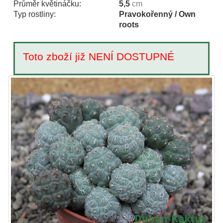
Průměr květináčku:
5,5
cm
Typ rostliny:
Pravokořenný / Own
roots
Toto zboží již NENÍ DOSTUPNÉ