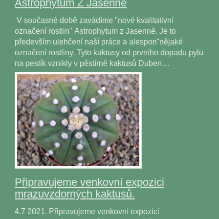
Astrophytum Z Jasenné
V současné době zavádíme "nové kvalitativní
označení rostlin" Astrophytum z Jasenné. Je to
především ulehčení naší práce a alesponˇnějaké
označení rostliny. Tyto kaktusy od prvního dopadu pylu
na pestík vznikly v pěstírně kaktusů Duben…
Připravujeme venkovní expozici
mrazuvzdorných kaktusů.
4.7 2021. Připravujeme venkovní expozici