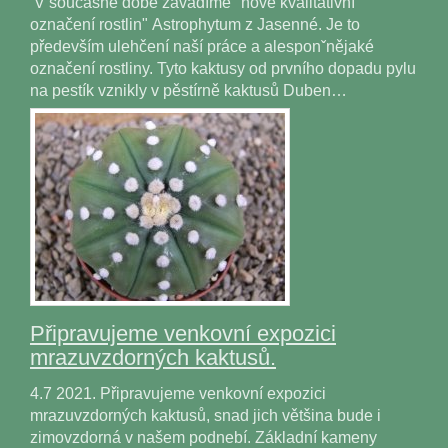
V současné době zavádíme "nové kvalitativní
označení rostlin" Astrophytum z Jasenné. Je to
především ulehčení naší práce a alesponˇnějaké
označení rostliny. Tyto kaktusy od prvního dopadu pylu
na pestík vznikly v pěstírně kaktusů Duben…
Připravujeme venkovní expozici
mrazuvzdorných kaktusů.
4.7 2021. Připravujeme venkovní expozici
mrazuvzdorných kaktusů, snad jich většina bude i
zimovzdorná v našem podnebí. Základní kameny