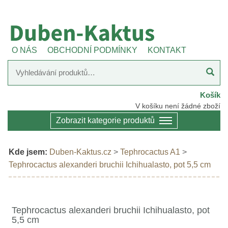
O NÁS
OBCHODNÍ PODMÍNKY
KONTAKT
Košík
V košíku není žádné zboží
Zobrazit kategorie produktů
Kde jsem:
Duben-Kaktus.cz
>
Tephrocactus A1
>
Tephrocactus alexanderi bruchii Ichihualasto, pot 5,5 cm
Tephrocactus alexanderi bruchii Ichihualasto, pot
5,5 cm