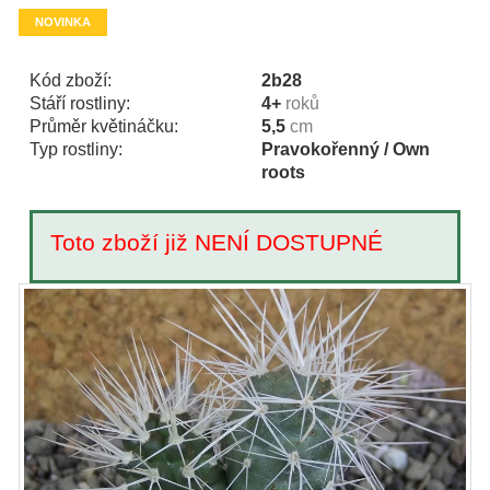
NOVINKA
Kód zboží:
2b28
Stáří rostliny:
4+
roků
Průměr květináčku:
5,5
cm
Typ rostliny:
Pravokořenný / Own
roots
Toto zboží již NENÍ DOSTUPNÉ