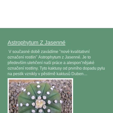
Astrophytum Z Jasenné
V současné době zavádíme "nové kvalitativní
označení rostlin" Astrophytum z Jasenné. Je to
především ulehčení naší práce a alesponˇnějaké
označení rostliny. Tyto kaktusy od prvního dopadu pylu
na pestík vznikly v pěstírně kaktusů Duben…