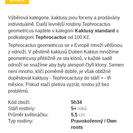
NOVINKA
Výběrová kategorie, kaktusy jsou foceny a prodávány
individuálně. Další levnější rostliny Tephrocactus
geometricus najdete v kategorii
Kaktusy standard
a
podkategorii
Tephrocactus
od 100 Kč.
Tephrocactus geometricus se v Evropě množí většinou
z odnoží. V pěstírně kaktusů Duben Kaktus množíme
geometricusy přibližně ze sta klonů, v každé sadě
odnoží se snažíme aby byly alespoń čtyři klony. Semen
není mnoho, klíčí poměrně dobře, je však obtížné
dopěstovat kaktusy - Tephrocactusy do stáří + - tři
měsíce. Pokud stačí pletiva vyzrát, rostou již bez
problémů.
Kód zboží:
5h34
Stáří rostliny:
5+
roků
Průměr květináčku:
5,5
cm
Typ rostliny:
Pravokořenný / Own
roots