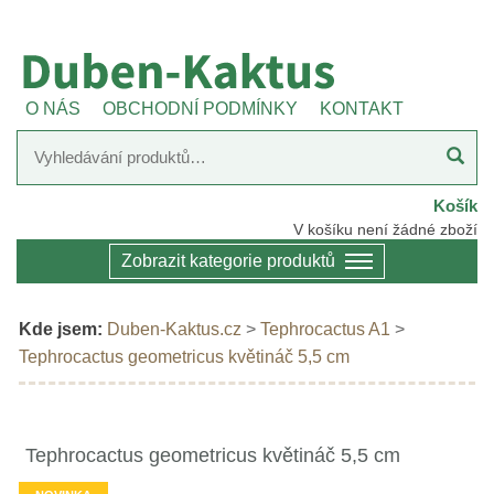
O NÁS
OBCHODNÍ PODMÍNKY
KONTAKT
Košík
V košíku není žádné zboží
Zobrazit kategorie produktů
Kde jsem:
Duben-Kaktus.cz
>
Tephrocactus A1
>
Tephrocactus geometricus květináč 5,5 cm
Tephrocactus geometricus květináč 5,5 cm