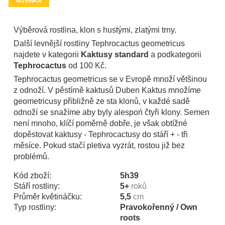
NOVINKA
Výběrová rostlina, klon s hustými, zlatými trny.
Další levnější rostliny Tephrocactus geometricus
najdete v kategorii
Kaktusy standard
a podkategorii
Tephrocactus
od 100 Kč.
Tephrocactus geometricus se v Evropě množí většinou
z odnoží. V pěstírně kaktusů Duben Kaktus množíme
geometricusy přibližně ze sta klonů, v každé sadě
odnoží se snažíme aby byly alespoń čtyři klony. Semen
není mnoho, klíčí poměrně dobře, je však obtížné
dopěstovat kaktusy - Tephrocactusy do stáří + - tři
měsíce. Pokud stačí pletiva vyzrát, rostou již bez
problémů.
Kód zboží:
5h39
Stáří rostliny:
5+
roků
Průměr květináčku:
5,5
cm
Typ rostliny:
Pravokořenný / Own
roots