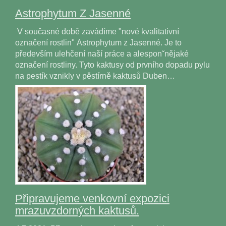
Astrophytum Z Jasenné
V současné době zavádíme "nové kvalitativní
označení rostlin" Astrophytum z Jasenné. Je to
především ulehčení naší práce a alesponˇnějaké
označení rostliny. Tyto kaktusy od prvního dopadu pylu
na pestík vznikly v pěstírně kaktusů Duben…
Připravujeme venkovní expozici
mrazuvzdorných kaktusů.