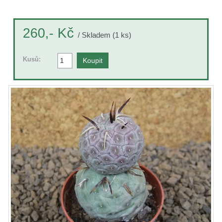
Kč
260,-
/ Skladem (1 ks)
Kusů: