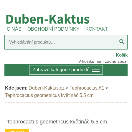
O NÁS
OBCHODNÍ PODMÍNKY
KONTAKT
Košík
V košíku není žádné zboží
Zobrazit kategorie produktů
Kde jsem:
Duben-Kaktus.cz
>
Tephrocactus A1
>
Tephrocactus geometricus květináč 5,5 cm
Tephrocactus geometricus květináč 5,5 cm