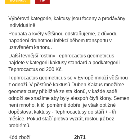
NOVINKA
TIP
Výběrová kategorie, kaktusy jsou foceny a prodávány
individuálně.
Poupata a květy většinou odstraňujeme, z důvodu
napadení druhotnou infekcí během transportu v
uzavřeném kartonu.
Další levnější rostliny Tephrocactus geometricus
najdete v kategorii kaktusy standard a podkategorii
Tephrocactus od 200 Kč.
Tephrocactus geometricus se v Evropě množí většinou
z odnoží. V pěstírně kaktusů Duben Kaktus množíme
geometricusy přibližně ze sta klonů, v každé sadě
odnoží se snažíme aby byly alespoń čtyři klony. Semen
není mnoho, klíčí poměrně dobře, je však obtížné
dopěstovat kaktusy - Tephrocactusy do stáří + - tři
měsíce. Pokud stačí pletiva vyzrát, rostou již bez
problémů.
Kód zboží:
2h71