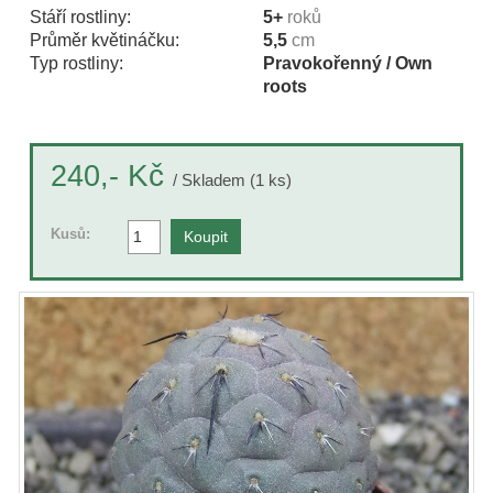
Stáří rostliny:
5+
roků
Průměr květináčku:
5,5
cm
Typ rostliny:
Pravokořenný / Own
roots
Kč
240,-
/ Skladem (1 ks)
Kusů: