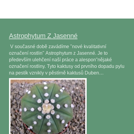
Astrophytum Z Jasenné
V současné době zavádíme "nové kvalitativní
označení rostlin" Astrophytum z Jasenné. Je to
především ulehčení naší práce a alesponˇnějaké
označení rostliny. Tyto kaktusy od prvního dopadu pylu
na pestík vznikly v pěstírně kaktusů Duben…