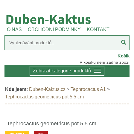
O NÁS
OBCHODNÍ PODMÍNKY
KONTAKT
Košík
V košíku není žádné zboží
Zobrazit kategorie produktů
Kde jsem:
Duben-Kaktus.cz
>
Tephrocactus A1
>
Tephrocactus geometricus pot 5,5 cm
Tephrocactus geometricus pot 5,5 cm