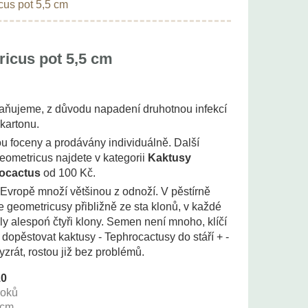
cus pot 5,5 cm
icus pot 5,5 cm
raňujeme, z důvodu napadení druhotnou infekcí
 kartonu.
ou foceny a prodávány individuálně. Další
geometricus najdete v kategorii
Kaktusy
ocactus
od 100 Kč.
Evropě množí většinou z odnoží. V pěstírně
geometricusy přibližně ze sta klonů, v každé
y alespoń čtyři klony. Semen není mnoho, klíčí
dopěstovat kaktusy - Tephrocactusy do stáří + -
yzrát, rostou již bez problémů.
10
roků
cm