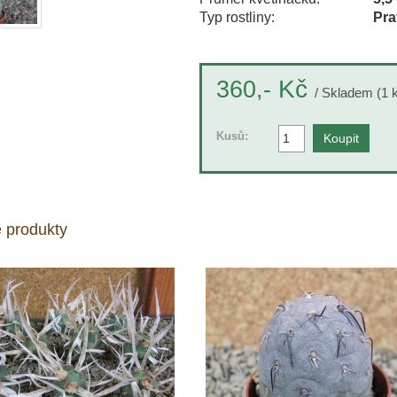
Typ rostliny:
Pra
Kč
360,-
/ Skladem (1 
Kusů:
 produkty