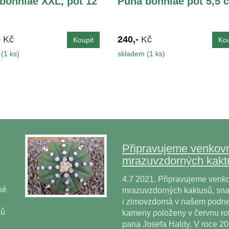
bonniae XXL, pot 12
Puna bonniae pot 5,5 
-
Kč
240,-
Kč
(1 ks)
skladem (1 ks)
Připravujeme venkovn
mrazuvzdorných kakt
4.7 2021. Připravujeme venko
ké
mrazuvzdorných kaktusů, snad
i zimovzdorná v našem podne
sů
kameny položeny v červnu r
pana Josefa Haldy. V roce 2