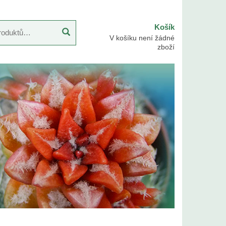
Košík
V košíku není žádné
zboží