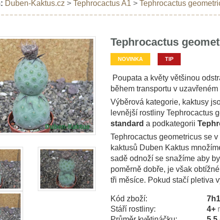
:
Duben-Kaktus.cz
>
Tephrocactus A1
>
Tephrocactus geometri
Tephrocactus geometr
NOVINKA
TIP
Poupata a květy většinou odst
během transportu v uzavřeném
Výběrová kategorie, kaktusy js
levnější rostliny Tephrocactus 
standard
a podkategorii
Tephr
Tephrocactus geometricus se v 
kaktusů Duben Kaktus množíme 
sadě odnoží se snažíme aby byl
poměrně dobře, je však obtížné 
tři měsíce. Pokud stačí pletiva v
Kód zboží:
7h
Stáří rostliny:
4+
Průměr květináčku:
5,5