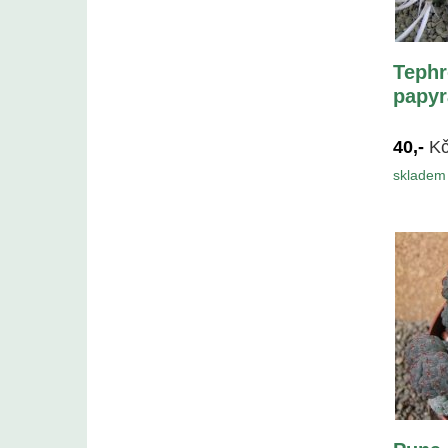
Tephr
papyr
40,-
K
skladem 