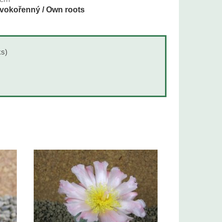
vokořenný / Own roots
ks)