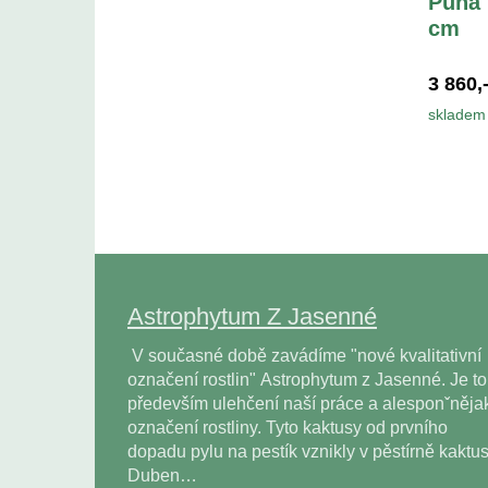
Puna 
cm
3 860,
skladem 
Astrophytum Z Jasenné
V současné době zavádíme "nové kvalitativní
označení rostlin" Astrophytum z Jasenné. Je to
především ulehčení naší práce a alesponˇněja
označení rostliny. Tyto kaktusy od prvního
dopadu pylu na pestík vznikly v pěstírně kaktu
Duben…