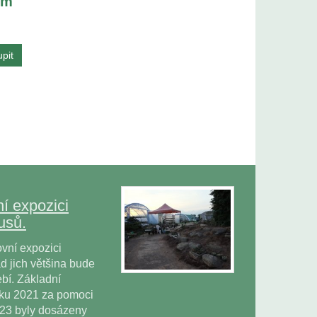
cm
í expozici
usů.
vní expozici
 jich většina bude
bí. Základní
oku 2021 za pomoci
023 byly dosázeny