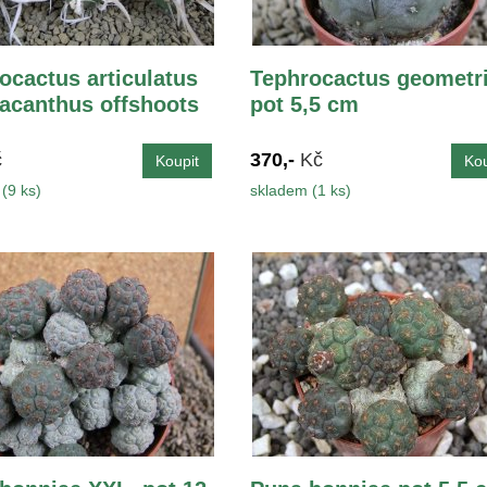
ocactus articulatus
Tephrocactus geometr
acanthus offshoots
pot 5,5 cm
č
370,-
Kč
(9 ks)
skladem (1 ks)