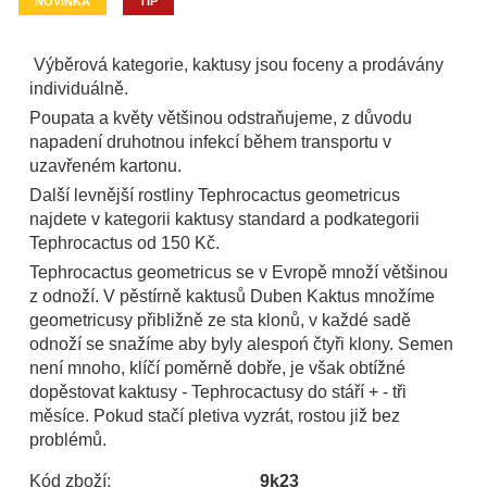
NOVINKA
TIP
Výběrová kategorie, kaktusy jsou foceny a prodávány
individuálně.
Poupata a květy většinou odstraňujeme, z důvodu
napadení druhotnou infekcí během transportu v
uzavřeném kartonu.
Další levnější rostliny Tephrocactus geometricus
najdete v kategorii kaktusy standard a podkategorii
Tephrocactus od 150 Kč.
Tephrocactus geometricus se v Evropě množí většinou
z odnoží. V pěstírně kaktusů Duben Kaktus množíme
geometricusy přibližně ze sta klonů, v každé sadě
odnoží se snažíme aby byly alespoń čtyři klony. Semen
není mnoho, klíčí poměrně dobře, je však obtížné
dopěstovat kaktusy - Tephrocactusy do stáří + - tři
měsíce. Pokud stačí pletiva vyzrát, rostou již bez
problémů.
Kód zboží:
9k23