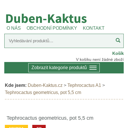
O NÁS
OBCHODNÍ PODMÍNKY
KONTAKT
Košík
V košíku není žádné zboží
Zobrazit kategorie produktů
Kde jsem:
Duben-Kaktus.cz
>
Tephrocactus A1
>
Tephrocactus geometricus, pot 5,5 cm
Tephrocactus geometricus, pot 5,5 cm