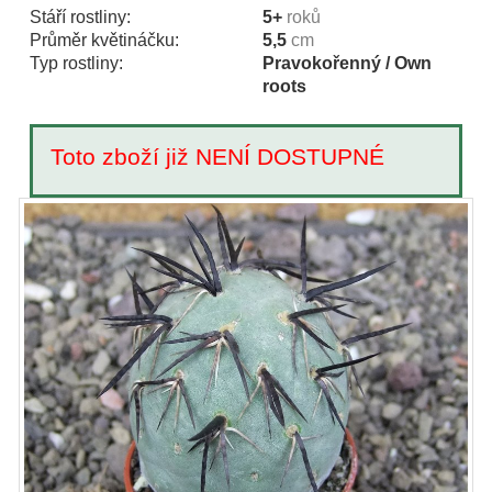
Stáří rostliny:
5+
roků
Průměr květináčku:
5,5
cm
Typ rostliny:
Pravokořenný / Own
roots
Toto zboží již NENÍ DOSTUPNÉ