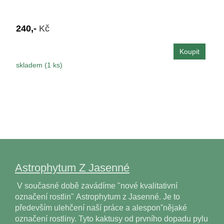
240,-
Kč
skladem (1 ks)
Astrophytum Z Jasenné
V současné době zavádíme "nové kvalitativní
označení rostlin" Astrophytum z Jasenné. Je to
především ulehčení naší práce a alesponˇnějaké
označení rostliny. Tyto kaktusy od prvního dopadu pylu