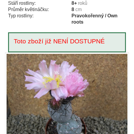
Stáří rostliny:
8+
roků
Průměr květináčku:
8
cm
Typ rostliny:
Pravokořenný / Own
roots
Toto zboží již NENÍ DOSTUPNÉ