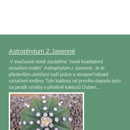
Astrophytum Z Jasenné
V současné době zavádíme "nové kvalitativní
označení rostlin" Astrophytum z Jasenné. Je to
především ulehčení naší práce a alesponˇnějaké
označení rostliny. Tyto kaktusy od prvního dopadu pylu
na pestík vznikly v pěstírně kaktusů Duben…