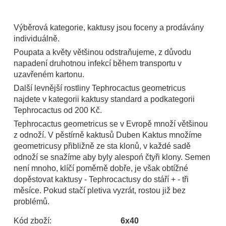
Výběrová kategorie, kaktusy jsou foceny a prodávány
individuálně.
Poupata a květy většinou odstraňujeme, z důvodu
napadení druhotnou infekcí během transportu v
uzavřeném kartonu.
Další levnější rostliny Tephrocactus geometricus
najdete v kategorii kaktusy standard a podkategorii
Tephrocactus od 200 Kč.
Tephrocactus geometricus se v Evropě množí většinou
z odnoží. V pěstírně kaktusů Duben Kaktus množíme
geometricusy přibližně ze sta klonů, v každé sadě
odnoží se snažíme aby byly alespoń čtyři klony. Semen
není mnoho, klíčí poměrně dobře, je však obtížné
dopěstovat kaktusy - Tephrocactusy do stáří + - tři
měsíce. Pokud stačí pletiva vyzrát, rostou již bez
problémů.
Kód zboží:
6x40