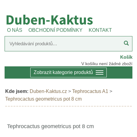
O NÁS
OBCHODNÍ PODMÍNKY
KONTAKT
Košík
V košíku není žádné zboží
Zobrazit kategorie produktů
Kde jsem:
Duben-Kaktus.cz
>
Tephrocactus A1
>
Tephrocactus geometricus pot 8 cm
Tephrocactus geometricus pot 8 cm