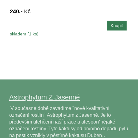
240,-
Kč
skladem (1 ks)
Astrophytum Z Jasenné
V současné době zavádíme "nové kvalitativní
označení rostlin" Astrophytum z Jasenné. Je to
především ulehčení naší práce a alesponˇnějaké
označení rostliny. Tyto kaktusy od prvního dopadu pylu
na pestík vznikly v pěstírně kaktusů Duben…