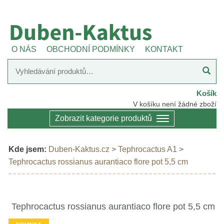
O NÁS
OBCHODNÍ PODMÍNKY
KONTAKT
Košík
V košíku není žádné zboží
Zobrazit kategorie produktů
Kde jsem:
Duben-Kaktus.cz
>
Tephrocactus A1
>
Tephrocactus rossianus aurantiaco flore pot 5,5 cm
Tephrocactus rossianus aurantiaco flore pot 5,5 cm