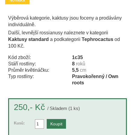
NOVINKA
Výběrová kategorie, kaktusy jsou foceny a prodávány
individuálně.
Další, levnější rossianusy naleznete v kategorii
Kaktusy standard
a podkategorii
Tephrocactus
od
100 Kč.
Kód zboží:
1c35
Stáří rostliny:
8
roků
Průměr květináčku:
5,5
cm
Typ rostliny:
Pravokořenný / Own
roots
Kč
250,-
/ Skladem (1 ks)
Kusů: