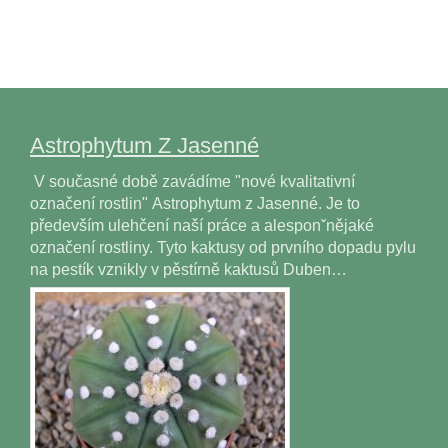
Astrophytum Z Jasenné
V současné době zavádíme "nové kvalitativní
označení rostlin" Astrophytum z Jasenné. Je to
především ulehčení naší práce a alesponˇnějaké
označení rostliny. Tyto kaktusy od prvního dopadu pylu
na pestík vznikly v pěstírně kaktusů Duben…