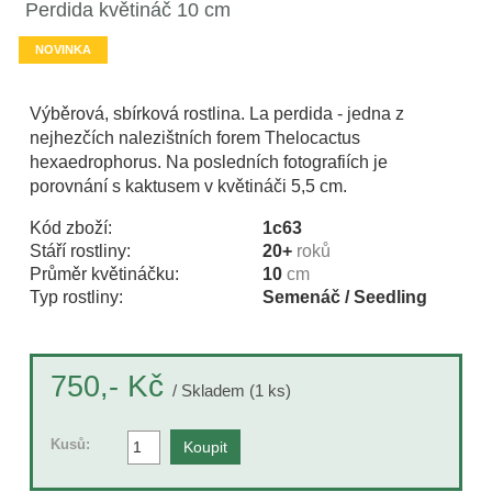
Perdida květináč 10 cm
NOVINKA
Výběrová, sbírková rostlina. La perdida - jedna z
nejhezčích nalezištních forem Thelocactus
hexaedrophorus. Na posledních fotografiích je
porovnání s kaktusem v květináči 5,5 cm.
Kód zboží:
1c63
Stáří rostliny:
20+
roků
Průměr květináčku:
10
cm
Typ rostliny:
Semenáč / Seedling
Kč
750,-
/ Skladem (1 ks)
Kusů: