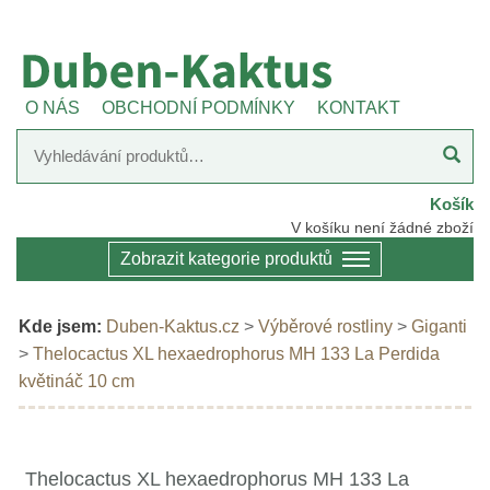
O NÁS
OBCHODNÍ PODMÍNKY
KONTAKT
Košík
V košíku není žádné zboží
Zobrazit kategorie produktů
Kde jsem:
Duben-Kaktus.cz
>
Výběrové rostliny
>
Giganti
>
Thelocactus XL hexaedrophorus MH 133 La Perdida
květináč 10 cm
Thelocactus XL hexaedrophorus MH 133 La