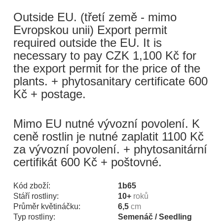
Outside EU. (třetí země - mimo
Evropskou unii) Export permit
required outside the EU. It is
necessary to pay CZK 1,100 Kč for
the export permit for the price of the
plants. + phytosanitary certificate 600
Kč + postage.
Mimo EU nutné vývozní povolení. K
ceně rostlin je nutné zaplatit 1100 Kč
za vývozní povolení. + phytosanitární
certifikát 600 Kč + poštovné.
Kód zboží:
1b65
Stáří rostliny:
10+
roků
Průměr květináčku:
6,5
cm
Typ rostliny:
Semenáč / Seedling