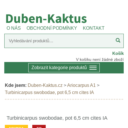
O NÁS
OBCHODNÍ PODMÍNKY
KONTAKT
Košík
V košíku není žádné zboží
Zobrazit kategorie produktů
Kde jsem:
Duben-Kaktus.cz
>
Ariocarpus A1
>
Turbinicarpus swobodae, pot 6,5 cm cites IA
Turbinicarpus swobodae, pot 6,5 cm cites IA