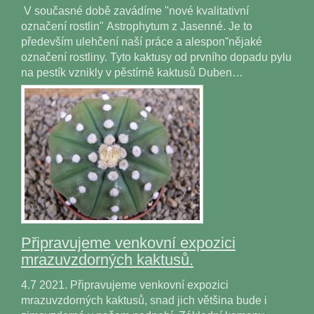
V současné době zavádíme "nové kvalitativní
označení rostlin" Astrophytum z Jasenné. Je to
především ulehčení naší práce a alesponˇnějaké
označení rostliny. Tyto kaktusy od prvního dopadu pylu
na pestík vznikly v pěstírně kaktusů Duben…
Připravujeme venkovní expozici
mrazuvzdorných kaktusů.
4.7 2021. Připravujeme venkovní expozici
mrazuvzdorných kaktusů, snad jich většina bude i