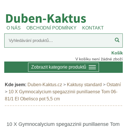
O NÁS
OBCHODNÍ PODMÍNKY
KONTAKT
Košík
V košíku není žádné zboží
Zobrazit kategorie produktů
Kde jsem:
Duben-Kaktus.cz
>
Kaktusy standard
>
Ostatní
>
10 X Gymnocalycium spegazzinii punillaense Tom 06-
81/1 El Obelisco pot 5,5 cm
10 X Gymnocalycium spegazzinii punillaense Tom