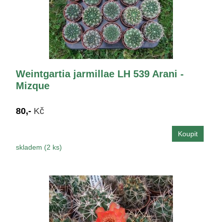
Weintgartia jarmillae LH 539 Arani -
Mizque
80,-
Kč
skladem (2 ks)