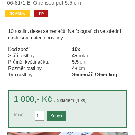
06-81/1 El Obelisco pot 5,5 cm
NOVINKA
TIP
10 rostlin, deset semenáčů. Na fotografiich ve střední
části jsou mateční rostliny.
Kód zboží:
10x
Stáří rostliny:
4+
roků
Průměr květináčku:
5,5
cm
Rozměr rostliny:
4+
cm
Typ rostliny:
Semenáč / Seedling
Kč
1 000,-
/ Skladem (4 ks)
Kusů: