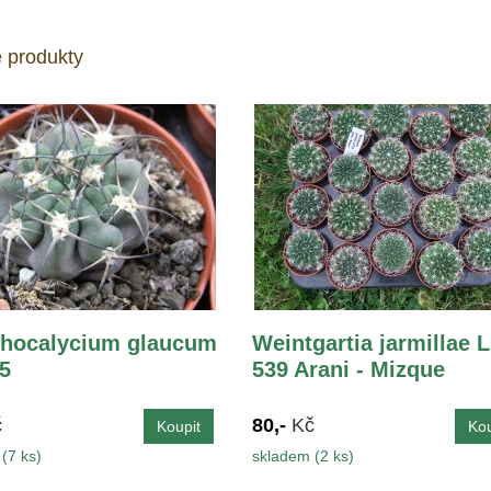
 produkty
hocalycium glaucum
Weintgartia jarmillae 
,5
539 Arani - Mizque
č
80,-
Kč
(7 ks)
skladem (2 ks)