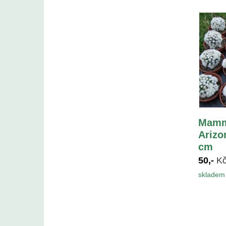
Mammi
Arizo
cm
50,-
K
skladem 