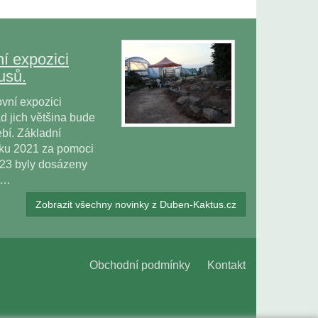
í expozici
usů.
vní expozici
 jich většina bude
bí. Základní
oku 2021 za pomoci
023 byly dosázeny
ů…
Zobrazit všechny novinky z Duben-Kaktus.cz
Obchodní podmínky
Kontakt