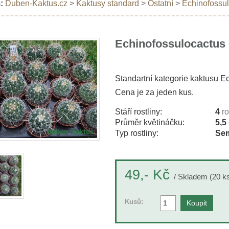
:
Duben-Kaktus.cz
>
Kaktusy standard
>
Ostatní
>
Echinofossul
Echinofossulocactus 
Standartní kategorie kaktusu E
Cena je za jeden kus.
Stáří rostliny:
4
r
Průměr květináčku:
5,5
Typ rostliny:
Sem
Kč
49,-
/ Skladem (20 k
Kusů: