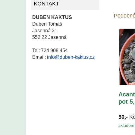
KONTAKT
Podobné
DUBEN KAKTUS
Duben Tomáš
Jasenná 31
552 22 Jasenná
Tel: 724 908 454
Email:
info@duben-kaktus.cz
Acant
pot 5
50,-
K
skladem 