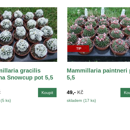
TIP
llaria gracilis
Mammillaria paintneri 
na Snowcup pot 5,5
5,5
č
49,-
Kč
(5 ks)
skladem (17 ks)