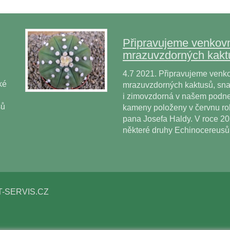
Připravujeme venkovn
mrazuvzdorných kakt
4.7 2021. Připravujeme venko
ké
mrazuvzdorných kaktusů, snad
i zimovzdorná v našem podne
sů
kameny položeny v červnu r
pana Josefa Haldy. V roce 2
některé druhy Echinocereus
T-SERVIS.CZ