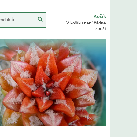
Košík
V košíku není žádné
zboží