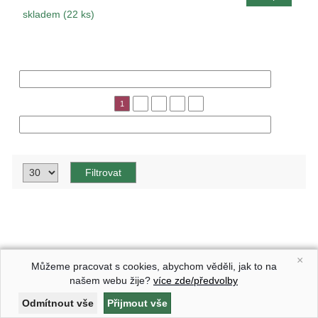
skladem (22 ks)
« Předchozí
1
2
3
4
5
Následující »
×
Můžeme pracovat s cookies, abychom věděli, jak to na
našem webu žije?
více zde/předvolby
Astrophytum Z Jasenné