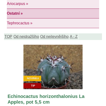
Ariocarpus »
Ostatní »
Tephrocactus »
TOP
Od nejdražšího
Od nejlevnějšího
A - Z
NOVINKA
TIP
Echinocactus horizonthalonius La
Apples, pot 5,5 cm