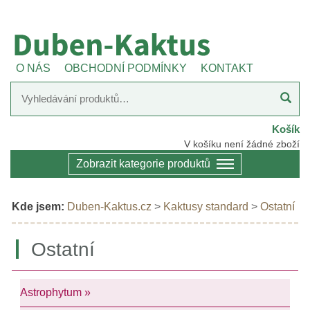
O NÁS
OBCHODNÍ PODMÍNKY
KONTAKT
Košík
V košíku není žádné zboží
Zobrazit kategorie produktů
Kde jsem:
Duben-Kaktus.cz
>
Kaktusy standard
>
Ostatní
Ostatní
Astrophytum »