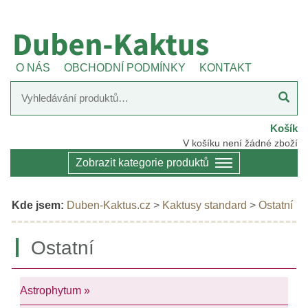
O NÁS
OBCHODNÍ PODMÍNKY
KONTAKT
Košík
V košíku není žádné zboží
Zobrazit kategorie produktů
Kde jsem:
Duben-Kaktus.cz
>
Kaktusy standard
>
Ostatní
Ostatní
Astrophytum »