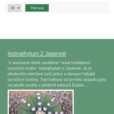
Astrophytum Z Jasenné
V současné době zavádíme "nové kvalitativní
označení rostlin" Astrophytum z Jasenné. Je to
především ulehčení naší práce a alesponˇnějaké
označení rostliny. Tyto kaktusy od prvního dopadu pylu
na pestík vznikly v pěstírně kaktusů Duben…