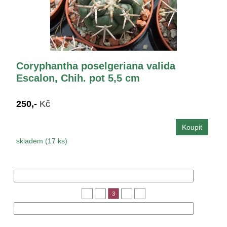
Coryphantha poselgeriana valida
Escalon, Chih. pot 5,5 cm
250,-
Kč
skladem (17 ks)
« Předchozí
1
2
3
4
5
Následující »