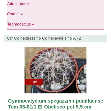
Ariocarpus »
Ostatní »
Tephrocactus »
TOP
Od nejdražšího
Od nejlevnějšího
A - Z
TIP
Gymnocalycium spegazzinii punillaense
Tom 06-81/1 El Obelisco pot 5,5 cm