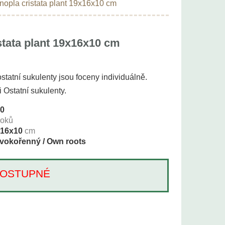
nopla cristata plant 19x16x10 cm
stata plant 19x16x10 cm
statní sukulenty jsou foceny individuálně.
i Ostatní sukulenty.
80
roků
x16x10
cm
vokořenný / Own roots
Í DOSTUPNÉ