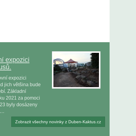
í expozici
usů.
vní expozici
 jich většina bude
bí. Základní
oku 2021 za pomoci
023 byly dosázeny
ů…
Zobrazit všechny novinky z Duben-Kaktus.cz