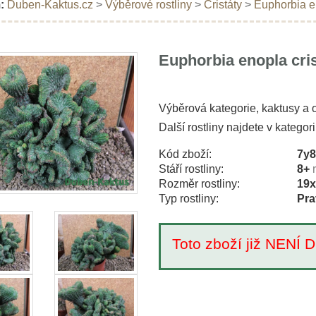
:
Duben-Kaktus.cz
>
Výběrové rostliny
>
Cristáty
>
Euphorbia e
Euphorbia enopla cri
Výběrová kategorie, kaktusy a o
Další rostliny najdete v kategori
Kód zboží:
7y
Stáří rostliny:
8+
Rozměr rostliny:
19
Typ rostliny:
Pra
Toto zboží již NEN