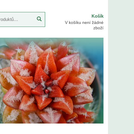
Košík
V košíku není žádné
zboží