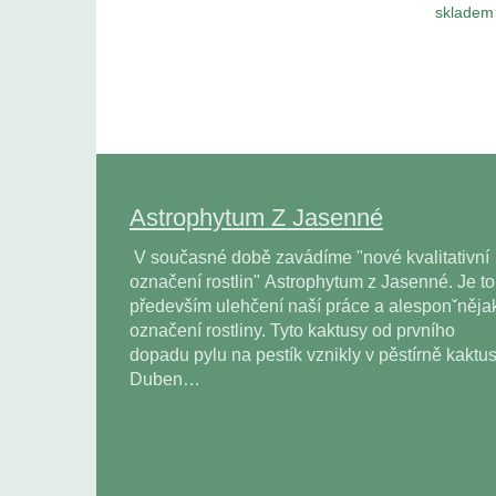
skladem 
Astrophytum Z Jasenné
V současné době zavádíme "nové kvalitativní
označení rostlin" Astrophytum z Jasenné. Je to
především ulehčení naší práce a alesponˇněja
označení rostliny. Tyto kaktusy od prvního
dopadu pylu na pestík vznikly v pěstírně kaktu
Duben…