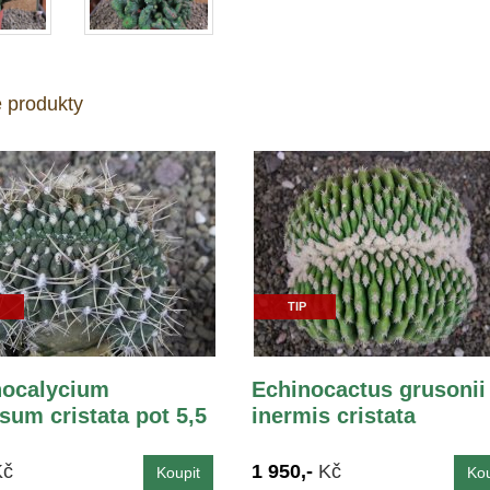
 produkty
TIP
ocalycium
Echinocactus grusonii
sum cristata pot 5,5
inermis cristata
Kč
1 950,-
Kč