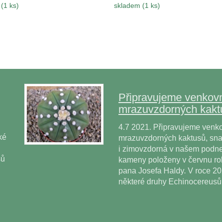
(1 ks)
skladem (1 ks)
Připravujeme venkovn
mrazuvzdorných kakt
4.7 2021. Připravujeme venko
ké
mrazuvzdorných kaktusů, snad
i zimovzdorná v našem podne
sů
kameny položeny v červnu r
pana Josefa Haldy. V roce 2
některé druhy Echinocereus