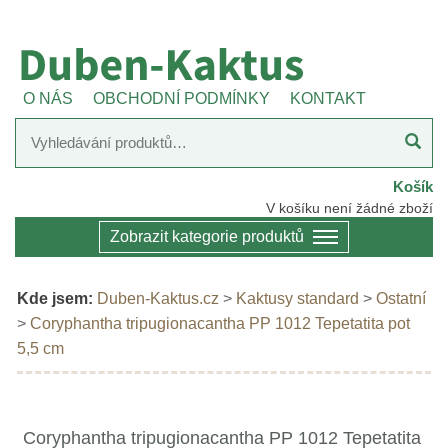
O NÁS
OBCHODNÍ PODMÍNKY
KONTAKT
Košík
V košíku není žádné zboží
Zobrazit kategorie produktů
Kde jsem:
Duben-Kaktus.cz
>
Kaktusy standard
>
Ostatní
>
Coryphantha tripugionacantha PP 1012 Tepetatita pot
5,5 cm
Coryphantha tripugionacantha PP 1012 Tepetatita