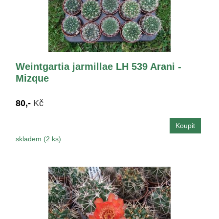
Weintgartia jarmillae LH 539 Arani -
Mizque
80,-
Kč
skladem (2 ks)