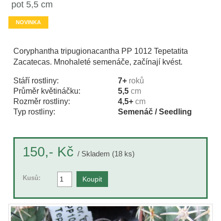
pot 5,5 cm
NOVINKA
Coryphantha tripugionacantha PP 1012 Tepetatita
Zacatecas. Mnohaleté semenáče, začínají kvést.
Stáří rostliny:
7+
roků
Průměr květináčku:
5,5
cm
Rozměr rostliny:
4,5+
cm
Typ rostliny:
Semenáč / Seedling
Kč
150,-
/ Skladem (18 ks)
Kusů: