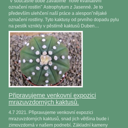
V současné době zavádíme "nové kvalitativní
označení rostlin" Astrophytum z Jasenné. Je to
především ulehčení naší práce a alesponˇnějaké
označení rostliny. Tyto kaktusy od prvního dopadu pylu
na pestík vznikly v pěstírně kaktusů Duben…
Připravujeme venkovní expozici
mrazuvzdorných kaktusů.
4.7 2021. Připravujeme venkovní expozici
mrazuvzdorných kaktusů, snad jich většina bude i
zimovzdorná v našem podnebí. Základní kameny