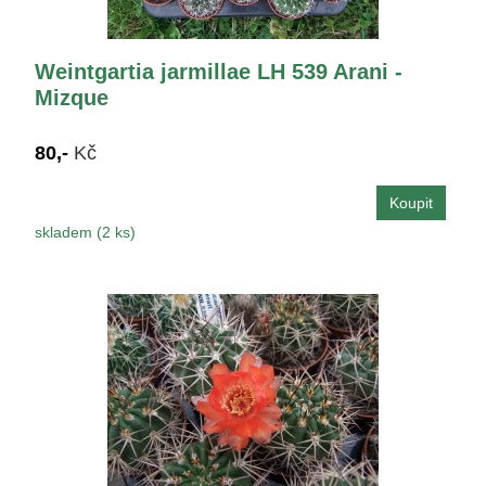
Weintgartia jarmillae LH 539 Arani -
Mizque
80,-
Kč
skladem (2 ks)