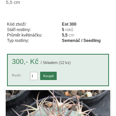
5,5 cm
Kód zboží:
Est 300
Stáří rostliny:
5
roků
Průměr květináčku:
5,5
cm
Typ rostliny:
Semenáč / Seedling
Kč
300,-
/ Skladem (12 ks)
Kusů: