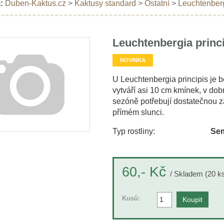
:
Duben-Kaktus.cz
>
Kaktusy standard
>
Ostatní
>
Leuchtenberg
Leuchtenbergia princi
NOVINKA
U Leuchtenbergia principis je b
vytváří asi 10 cm kmínek, v dobr
sezóně potřebují dostatečnou zá
přímém slunci.
Typ rostliny:
Sem
Kč
60,-
/ Skladem (20 k
Kusů: