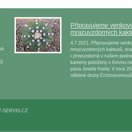
Připravujeme venkovn
mrazuvzdorných kakt
4.7 2021. Připravujeme venko
ké
mrazuvzdorných kaktusů, snad
i zimovzdorná v našem podne
sů
kameny položeny v červnu r
pana Josefa Haldy. V roce 2
některé druhy Echinocereus
T-SERVIS.CZ