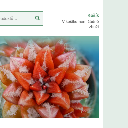
Košík
V košíku není žádné
zboží