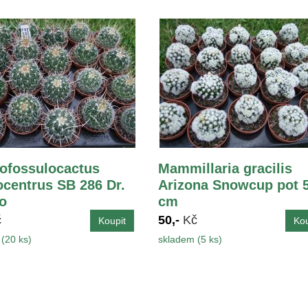
ofossulocactus
Mammillaria gracilis
ocentrus SB 286 Dr.
Arizona Snowcup pot 5
o
cm
č
50,-
Kč
(20 ks)
skladem (5 ks)