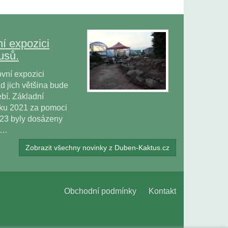
í expozici
usů.
vní expozici
 jich většina bude
bí. Základní
oku 2021 za pomoci
023 byly dosázeny
ů…
Zobrazit všechny novinky z Duben-Kaktus.cz
Obchodní podmínky
Kontakt