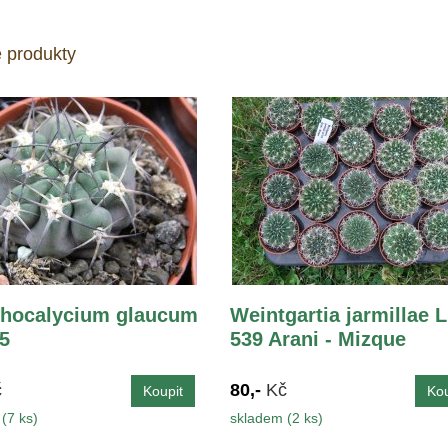
 produkty
hocalycium glaucum
Weintgartia jarmillae 
,5
539 Arani - Mizque
č
80,-
Kč
(7 ks)
skladem (2 ks)