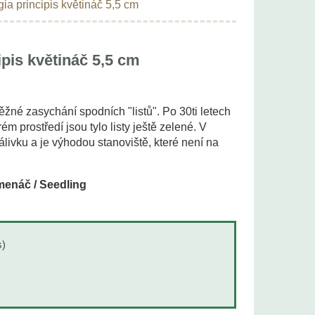
ia principis květináč 5,5 cm
pis květináč 5,5 cm
ěžné zasychání spodních "listů". Po 30ti letech
ém prostředí jsou tylo listy ještě zelené. V
livku a je výhodou stanoviště, které není na
enáč / Seedling
s)