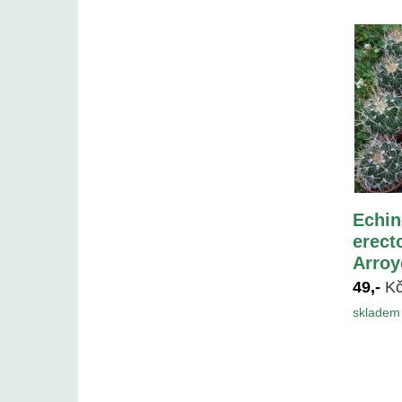
Echin
erect
Arroy
49,-
K
skladem 