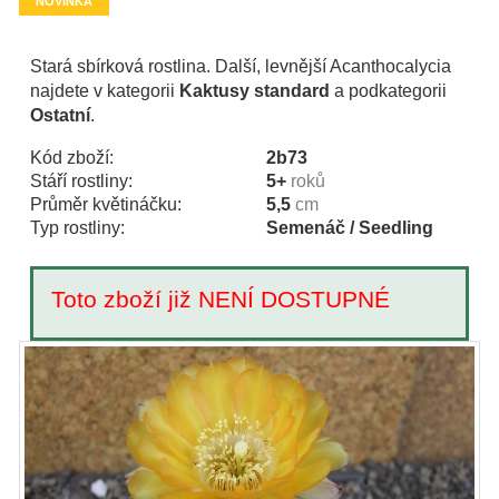
NOVINKA
Stará sbírková rostlina. Další, levnější Acanthocalycia
najdete v kategorii
Kaktusy standard
a podkategorii
Ostatní
.
Kód zboží:
2b73
Stáří rostliny:
5+
roků
Průměr květináčku:
5,5
cm
Typ rostliny:
Semenáč / Seedling
Toto zboží již NENÍ DOSTUPNÉ