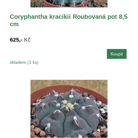
Coryphantha kracikii Roubovaná pot 8,5
cm
625,-
Kč
skladem (1 ks)