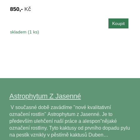
850,-
Kč
skladem (1 ks)
Astrophytum Z Jasenné
V současné době zavádíme "nové kvalitativní
označení rostlin" Astrophytum z Jasenné. Je to
především ulehčení naší práce a alesponˇnějaké
označení rostliny. Tyto kaktusy od prvního dopadu pylu
na pestík vznikly v pěstírně kaktusů Duben…