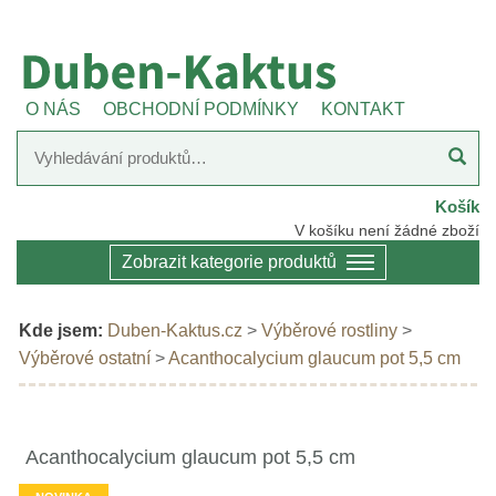
O NÁS
OBCHODNÍ PODMÍNKY
KONTAKT
Košík
V košíku není žádné zboží
Zobrazit kategorie produktů
Kde jsem:
Duben-Kaktus.cz
>
Výběrové rostliny
>
Výběrové ostatní
>
Acanthocalycium glaucum pot 5,5 cm
Acanthocalycium glaucum pot 5,5 cm