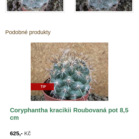
Podobné produkty
TIP
Coryphantha kracikii Roubovaná pot 8,5
cm
625,-
Kč