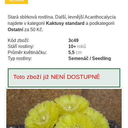
NOVINKA
Stará sbírková rostlina. Další, levnější Acanthocalycia
najdete v kategorii
Kaktusy standard
a podkategorii
Ostatní
za 50 Kč.
Kód zboží:
3c49
Stáří rostliny:
10+
roků
Průměr květináčku:
5,5
cm
Typ rostliny:
Semenáč / Seedling
Toto zboží již NENÍ DOSTUPNÉ