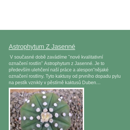
Astrophytum Z Jasenné
V současné době zavádíme "nové kvalitativní
označení rostlin" Astrophytum z Jasenné. Je to
především ulehčení naší práce a alesponˇnějaké
označení rostliny. Tyto kaktusy od prvního dopadu pylu
na pestík vznikly v pěstírně kaktusů Duben…