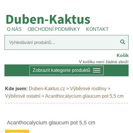
O NÁS
OBCHODNÍ PODMÍNKY
KONTAKT
Košík
V košíku není žádné zboží
Zobrazit kategorie produktů
Kde jsem:
Duben-Kaktus.cz
>
Výběrové rostliny
>
Výběrové ostatní
>
Acanthocalycium glaucum pot 5,5 cm
Acanthocalycium glaucum pot 5,5 cm