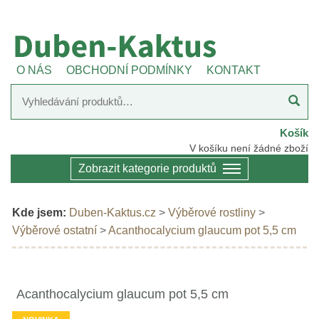
O NÁS
OBCHODNÍ PODMÍNKY
KONTAKT
Košík
V košíku není žádné zboží
Zobrazit kategorie produktů
Kde jsem:
Duben-Kaktus.cz
>
Výběrové rostliny
>
Výběrové ostatní
>
Acanthocalycium glaucum pot 5,5 cm
Acanthocalycium glaucum pot 5,5 cm