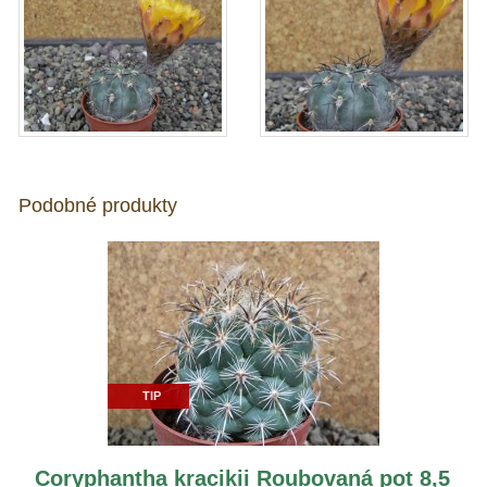
Podobné produkty
TIP
Coryphantha kracikii Roubovaná pot 8,5