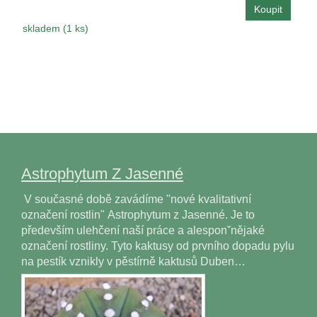
skladem (1 ks)
Astrophytum Z Jasenné
V současné době zavádíme "nové kvalitativní
označení rostlin" Astrophytum z Jasenné. Je to
především ulehčení naší práce a alesponˇnějaké
označení rostliny. Tyto kaktusy od prvního dopadu pylu
na pestík vznikly v pěstírně kaktusů Duben…