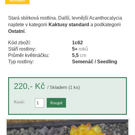
NOVINKA
Stará sbírková rostlina. Další, levnější Acanthocalycia
najdete v kategorii
Kaktusy standard
a podkategorii
Ostatní
.
Kód zboží:
1c62
Stáří rostliny:
5+
roků
Průměr květináčku:
5,5
cm
Typ rostliny:
Semenáč / Seedling
Kč
220,-
/ Skladem (1 ks)
Kusů: