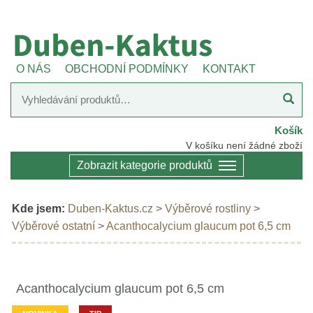
O NÁS
OBCHODNÍ PODMÍNKY
KONTAKT
Košík
V košíku není žádné zboží
Zobrazit kategorie produktů
Kde jsem:
Duben-Kaktus.cz
>
Výběrové rostliny
>
Výběrové ostatní
>
Acanthocalycium glaucum pot 6,5 cm
Acanthocalycium glaucum pot 6,5 cm