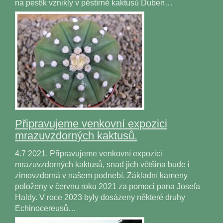
na pestík vznikly v pěstírně kaktusů Duben…
Připravujeme venkovní expozici
mrazuvzdorných kaktusů.
4.7 2021. Připravujeme venkovní expozici
mrazuvzdorných kaktusů, snad jich většina bude i
zimovzdorná v našem podnebí. Základní kameny
položeny v červnu roku 2021 za pomoci pana Josefa
Haldy. V roce 2023 byly dosázeny některé druhy
Echinocereusů…