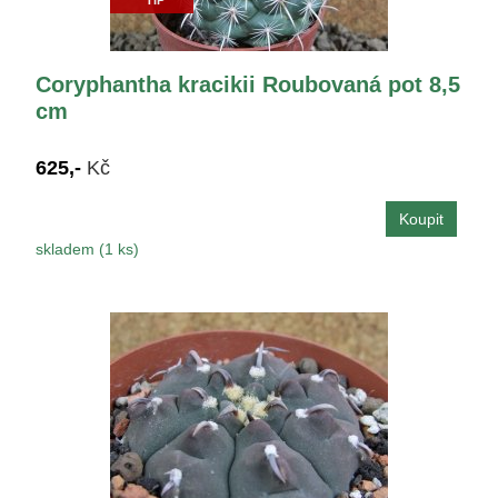
Coryphantha kracikii Roubovaná pot 8,5
cm
625,-
Kč
skladem (1 ks)