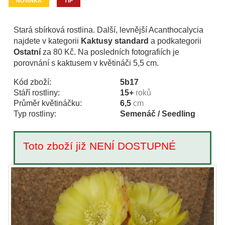
NOVINKA
TIP
Stará sbírková rostlina. Další, levnější Acanthocalycia
najdete v kategorii
Kaktusy standard
a podkategorii
Ostatní
za 80 Kč. Na posledních fotografiích je
porovnání s kaktusem v květináči 5,5 cm.
Kód zboží:
5b17
Stáří rostliny:
15+
roků
Průměr květináčku:
6,5
cm
Typ rostliny:
Semenáč / Seedling
Toto zboží již NENÍ DOSTUPNÉ