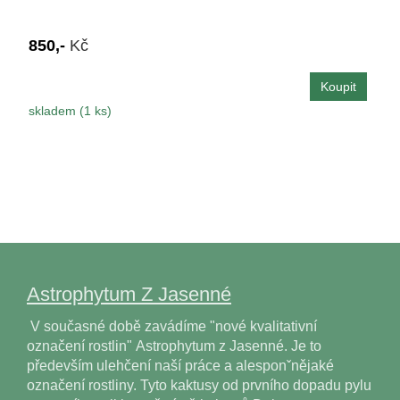
850,-
Kč
skladem (1 ks)
Astrophytum Z Jasenné
V současné době zavádíme "nové kvalitativní
označení rostlin" Astrophytum z Jasenné. Je to
především ulehčení naší práce a alesponˇnějaké
označení rostliny. Tyto kaktusy od prvního dopadu pylu